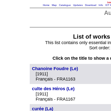
Int
Home
Map
Catalogue
Updates
Download
Info
IXT 
Au
List of works 
This list contains only essential i
Sort order:
Click on the title to show a
Chanoine Foudre (Le)
[1911]
Français - FRA1163
culte des Héros (Le)
[1911]
Français - FRA1167
curée (La)