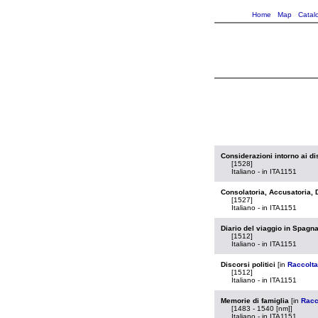
Home
Map
Catal
Considerazioni intorno ai di
[1528]
Italiano - in ITA1151
Consolatoria, Accusatoria, 
[1527]
Italiano - in ITA1151
Diario del viaggio in Spagn
[1512]
Italiano - in ITA1151
Discorsi politici
[in
Raccolta
[1512]
Italiano - in ITA1151
Memorie di famiglia
[in
Racc
[1483 - 1540 [nm]]
Italiano - in ITA1151