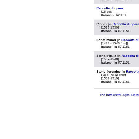
Raccolta di opere
[16 sec.]
Italiano - ITA1151
Ricordi
[in
Raccolta di oper
[1512-1530]
Italiano - in ITA1151
Scritti minori
[in
Raccolta di
[1483 - 1540 [nm]]
Italiano - in ITA1151
Storia d'Italia
[in
Raccolta di
[1537-1540]
Italiano - in ITA1151
Storie fiorentine
[in
Raccolta
Dal 1378 al 1509
[1508-1510]
Italiano - in ITA1151
The IntraText® Digital Libra