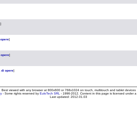
e
]
 opere
]
 opere
]
 di opere
]
Best viewed with any browser at 800x600 or 768x1024 on touch, multitouch and tablet devices
ry
- Some rights reserved by
EuloTech SRL
- 1996-2012. Content in this page is licensed under 
Last updated: 2012.01.03