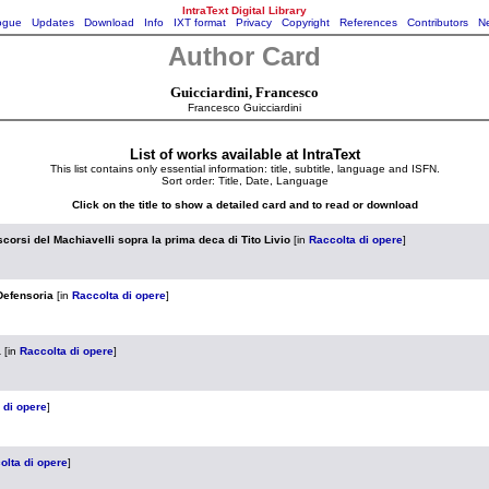
IntraText Digital Library
ogue
Updates
Download
Info
IXT format
Privacy
Copyright
References
Contributors
Ne
Author Card
Guicciardini, Francesco
Francesco Guicciardini
List of works available at IntraText
This list contains only essential information: title, subtitle, language and ISFN.
Sort order: Title, Date, Language
Click on the title to show a detailed card and to read or download
scorsi del Machiavelli sopra la prima deca di Tito Livio
[in
Raccolta di opere
]
Defensoria
[in
Raccolta di opere
]
a
[in
Raccolta di opere
]
 di opere
]
olta di opere
]