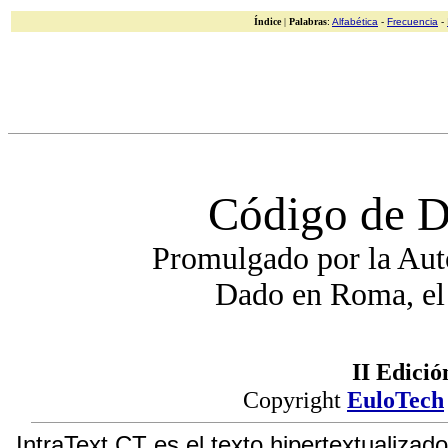
Índice
|
Palabras
:
Alfabética
-
Frecuencia
-
Código de D
Promulgado por la Auto
Dado en Roma, el
II Edició
Copyright
EuloTech
IntraText CT es el texto hipertextualizad