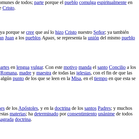
omunes
de todos;
parte
porque el
pueblo
comulga
espiritualmente
en
e
Cristo
.
 ya porque se
cree
que así lo
hizo
Cristo
nuestro
Señor
; ya también
an
Juan
a los
pueblos
Aguas
,
se
representa
la
unión
del mismo
pueblo
artes
en
lengua
vulgar
. Con este
motivo
manda
el
santo
Concilio
a los
Romana
,
madre
y
maestra
de todas las
iglesias
, con el fin de que las
, algún
punto
de los que se
leen
en la
Misa
, en el
tiempo
en que esta se
nes
de los
Apóstoles
, y en la
doctrina
de los
santos
Padres
; y muchos
 estas
materias
; ha
determinado
por
consentimiento
unánime
de todos
sagrada
doctrina
.