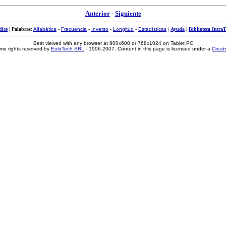
Anterior
-
Siguiente
dice
|
Palabras
:
Alfabética
-
Frecuencia
-
Inverso
-
Longitud
-
Estadísticas
|
Ayuda
|
Biblioteca IntraT
Best viewed with any browser at 800x600 or 768x1024 on Tablet PC
me rights reserved by
EuloTech SRL
- 1996-2007. Content in this page is licensed under a
Creat