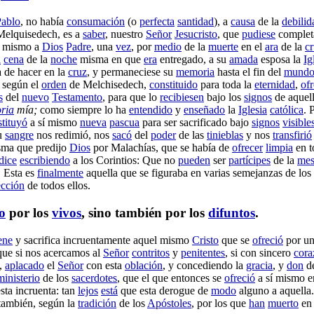
Pablo
, no había
consumación
(o
perfecta
santidad
), a
causa
de la
debilid
Melquisedech
, es a
saber
, nuestro
Señor
Jesucristo
, que
pudiese
complet
í mismo a
Dios
Padre
, una
vez
, por
medio
de la
muerte
en el
ara
de la
c
a
cena
de la
noche
misma en que
era
entregado
, a su
amada
esposa
la
Ig
 de hacer en la
cruz
, y
permaneciese
su
memoria
hasta el fin del
mund
según el
orden
de
Melchisedech
,
constituido
para toda la
eternidad
,
ofr
s
del
nuevo
Testamento
, para que lo
recibiesen
bajo los
signos
de aquel
ria
mía;
como siempre lo ha
entendido
y
enseñado
la
Iglesia
católica
. 
stituyó
a sí mismo
nueva
pascua
para ser
sacrificado
bajo
signos
visible
u
sangre
nos
redimió
, nos
sacó
del
poder
de las
tinieblas
y nos
transfirió
isma que
predijo
Dios
por
Malachías
, que se había de
ofrecer
limpia
en 
dice
escribiendo
a los
Corintios
: Que no
pueden
ser
partícipes
de la
mes
. Esta es
finalmente
aquella que se
figuraba
en varias
semejanzas
de los
ección
de todos ellos.
o
por los
vivos
, sino también por los
difuntos
.
ene
y
sacrifica
incruentamente
aquel mismo
Cristo
que se
ofreció
por u
que si nos
acercamos
al
Señor
contritos
y
penitentes
, si con
sincero
cora
,
aplacado
el
Señor
con esta
oblación
, y
concediendo
la
gracia
, y
don
d
ministerio
de los
sacerdotes
, que el que entonces se
ofreció
a sí mismo e
esta
incruenta
: tan
lejos
está
que esta
derogue
de
modo
alguno a aquella
 también, según la
tradición
de los
Apóstoles
, por los que
han
muerto
e