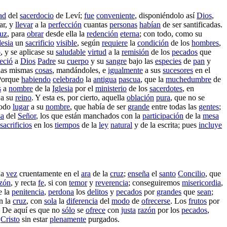
ad
del
sacerdocio
de
Leví
;
fue
conveniente
,
disponiéndolo
así
Dios
,
ar
, y
llevar
a la
perfección
cuantas
personas
habían
de ser
santificadas
.
ruz
, para
obrar
desde ella la
redención
eterna
; con todo, como su
lesia
un
sacrificio
visible
, según
requiere
la
condición
de los
hombres
,
o
, y se
aplicase
su
saludable
virtud
a la
remisión
de los
pecados
que
eció
a
Dios
Padre
su
cuerpo
y su
sangre
bajo las
especies
de
pan
y
las mismas
cosas
,
mandándoles
, e
igualmente
a sus
sucesores
en el
Porque
habiendo
celebrado
la
antigua
pascua
, que la
muchedumbre
de
s
a
nombre
de la
Iglesia
por el
ministerio
de los
sacerdotes
, en
a su
reino
. Y esta es, por cierto, aquella
oblación
pura
, que no se
todo
lugar
a su
nombre
, que había de ser
grande
entre todas las
gentes
;
a
del
Señor
, los que están
manchados
con la
participación
de la
mesa
sacrificios
en los
tiempos
de la
ley
natural
y de la
escrita
; pues
incluye
na
vez
cruentamente
en el
ara
de la
cruz
;
enseña
el
santo
Concilio
, que
zón
, y
recta
fe
, si con
temor
y
reverencia
;
conseguiremos
misericordia
,
e la
penitencia
,
perdona
los
delitos
y
pecados
por
grandes
que
sean
;
n la
cruz
, con
sola
la
diferencia
del
modo
de
ofrecerse
. Los
frutos
por
. De aquí es que no
sólo
se
ofrece
con
justa
razón
por los
pecados
,
n
Cristo
sin estar
plenamente
purgados
.