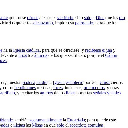
tante
que no se
ofrece
a estos el
sacrificio
, sino
sólo
a
Dios
que les
dio
victorias
que estos
alcanzaron
,
implora
su
patrocinio
, para que los
os
ha la
Iglesia
católica
, para que se
ofreciese
, y
recibiese
digna
y
y
levante
a
Dios
los
ánimos
de los que
sacrifican
; porque el
Cánon
ices
.
cos
; nuestra
piadosa
madre
la
Iglesia
estableció
por esta
causa
ciertos
s
, como
bendiciones
místicas
,
luces
,
inciensos
,
ornamentos
, y otras
sacrificio
, y
excitar
los
ánimos
de los
fieles
por estas
señales
visibles
ibiendo
también
sacramentalmente
la
Eucaristía
; para que de este
vadas
e
ilícitas
las
Misas
en que
sólo
el
sacerdote
comulga