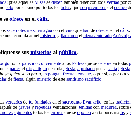
enda
; pues aquellas
Misas
se
deben
también tener con toda
verdad
por
c
 no
sólo
por sí, sino por todos los
fieles
, que
son
miembros
del
cuerpo
d
e se
ofrece
en el
cáliz
.
 los
sacerdotes
mezclen
agua
con el
vino
que
han
de
ofrecer
en el
cáliz
;
se nos
recuerda
aquel
misterio
; y
llamando
el
bienaventurado
Apóstol
s
líquense
sus
misterios
al
público
.
bargo
no ha
parecido
conveniente
a los
Padres
que se
celebre
en todas
p
todas
partes
el
rito
antiguo
de cada
iglesia
,
aprobado
por la
santa
Iglesia
 haya quien se lo
parta
;
expongan
frecuentemente
, o por sí, o por otros
días
de
fiesta
, algún
misterio
de este
santísimo
sacrificio
.
tas
verdades
de
fe
,
fundadas
en el
sacrosanto
Evangelio
, en las
tradicio
después de
graves
y
repetidas
ventilaciones
,
tenidas
con
madurez
, sobre
ánones
siguientes
todos los
errores
que se
oponen
a esta
purísima
fe
, y