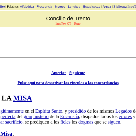
dice
|
Palabras
:
Alfabética
-
Frecuencia
-
Inverso
-
Longitud
-
Estadísticas
|
Ayuda
|
Biblioteca IntraT
Concilio de Trento
IntraText CT - Texto
Anterior
-
Siguiente
Pulse aquí para desactivar los vínculos a las concordancias
 LA
MISA
egítimamente
en el
Espíritu
Santo
, y
presidido
de los mismos
Legados
d
o
perfecta
del
gran
misterio
de la
Eucaristía
,
disipados
todos los
errores
lar
sacrificio
, se
prediquen
a los
fieles
los
dogmas
que se
siguen
.
a
Misa
.