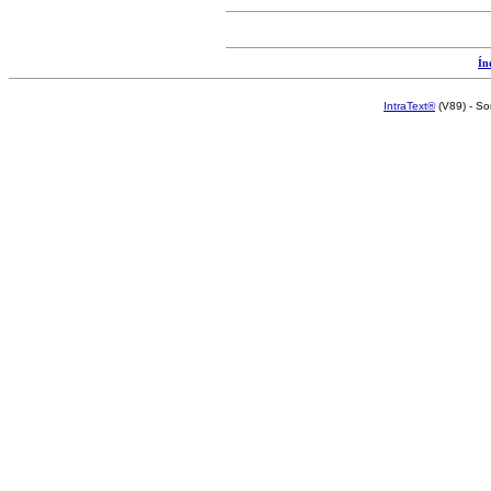
Ín
IntraText®
(V89) - So