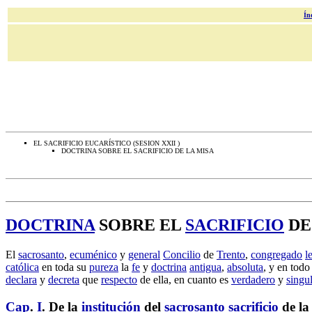
Ín
EL SACRIFICIO EUCARÍSTICO (SESION XXII )
DOCTRINA SOBRE EL SACRIFICIO DE LA MISA
DOCTRINA
SOBRE EL
SACRIFICIO
DE
El
sacrosanto
,
ecuménico
y
general
Concilio
de
Trento
,
congregado
l
católica
en toda su
pureza
la
fe
y
doctrina
antigua
,
absoluta
, y en tod
declara
y
decreta
que
respecto
de ella, en cuanto es
verdadero
y
singu
Cap
.
I
. De la
institución
del
sacrosanto
sacrificio
de l