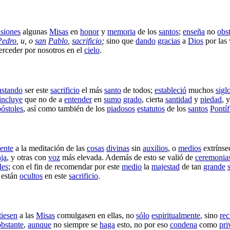
siones
algunas
Misas
en
honor
y
memoria
de los
santos
;
enseña
no
obs
Pedro
, u, o
san
Pablo
,
sacrificio
;
sino que
dando
gracias
a
Dios
por las
terceder
por nosotros en el
cielo
.
nstando
ser este
sacrificio
el más
santo
de todos;
estableció
muchos
sigl
incluye
que no de a
entender
en
sumo
grado
, cierta
santidad
y
piedad
, 
óstoles
, así como también de los
piadosos
estatutos
de los
santos
Pontíf
ente
a la
meditación
de las
cosas
divinas
sin
auxilios
, o
medios
extrínse
ja
, y otras con
voz
más
elevada
. Además de esto se
valió
de
ceremonia
les
; con el fin de
recomendar
por este
medio
la
majestad
de tan
grande
 están
ocultos
en este
sacrificio
.
tiesen
a las
Misas
comulgasen
en ellas, no
sólo
espiritualmente
, sino
rec
obstante
,
aunque
no siempre se
haga
esto, no por eso
condena
como
pri