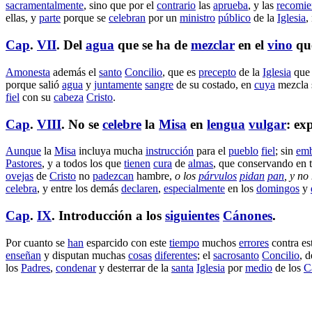
sacramentalmente
, sino que por el
contrario
las
aprueba
, y las
recomi
ellas, y
parte
porque se
celebran
por un
ministro
público
de la
Iglesia
,
Cap
.
VII
. Del
agua
que se ha de
mezclar
en el
vino
qu
Amonesta
además el
santo
Concilio
, que es
precepto
de la
Iglesia
que
porque
salió
agua
y
juntamente
sangre
de su
costado
, en
cuya
mezcla
fiel
con su
cabeza
Cristo
.
Cap
.
VIII
. No se
celebre
la
Misa
en
lengua
vulgar
:
exp
Aunque
la
Misa
incluya
mucha
instrucción
para el
pueblo
fiel
; sin
em
Pastores
, y a todos los que
tienen
cura
de
almas
, que
conservando
en 
ovejas
de
Cristo
no
padezcan
hambre
,
o los
párvulos
pidan
pan
, y no
celebra
, y entre los demás
declaren
,
especialmente
en los
domingos
y
Cap
.
IX
.
Introducción
a los
siguientes
Cánones
.
Por cuanto se
han
esparcido
con este
tiempo
muchos
errores
contra es
enseñan
y
disputan
muchas
cosas
diferentes
; el
sacrosanto
Concilio
, 
los
Padres
,
condenar
y
desterrar
de la
santa
Iglesia
por
medio
de los
C