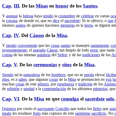
Cap
.
III
. De las
Misas
en
honor
de los
Santos
.
Y
aunque
la
Iglesia
haya
tenido
la
costumbre
de
celebrar
en varias
oca
la
corona
; de donde es, que no
dice
el
sacerdote
:
Yo te
ofrezco
, o
san
mismos
santos
de quienes
hacemos
memoria
en la
tierra
, se
dignen
in
Cap
.
IV
. Del
Cánon
de la
Misa
.
Y
siendo
conveniente
que las
cosas
santas
se
manejen
santamente
;
co
reverentemente
, el
sagrado
Cánon
, tan
limpio
de todo
error
, que nada
consta
de las mismas
palabras
del
Señor
, y de las
tradiciones
de los
Ap
Cap
.
V
. De las
ceremonias
y
ritos
de la
Misa
.
Siendo
tal la
naturaleza
de los
hombres
, que no se
pueda
elevar
fácilm
ritos
, es a
saber
, que algunas
cosas
de la
Misa
se
pronuncien
en
voz
ba
muchas
cosas
de este
género
, por
enseñanza
y
tradición
de los
Apósto
de
religión
y
piedad
a la
contemplación
de los
altísimos
misterios
, que
Cap
.
VI
. De la
Misa
en que
comulga
el
sacerdote
solo
.
Quisiera
por cierto el
sacrosanto
Concilio
que todos los
fieles
que
asis
modo
les
resultase
fruto
más
copioso
de este
santísimo
sacrificio
. No