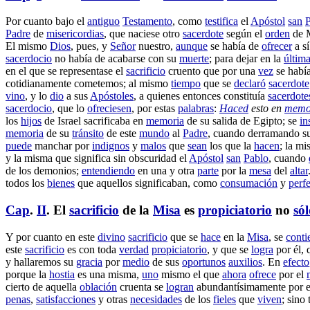
Por cuanto bajo el
antiguo
Testamento
, como
testifica
el
Apóstol
san
Padre
de
misericordias
, que
naciese
otro
sacerdote
según el
orden
de
El mismo
Dios
, pues, y
Señor
nuestro,
aunque
se había de
ofrecer
a s
sacerdocio
no había de
acabarse
con su
muerte
; para dejar en la
últim
en el que se
representase
el
sacrificio
cruento
que por una
vez
se había
cotidianamente
cometemos
; al mismo
tiempo
que se
declaró
sacerdote
vino
, y lo
dio
a sus
Apóstoles
, a quienes entonces
constituía
sacerdote
sacerdocio
, que lo
ofreciesen
, por estas
palabras
:
Haced
esto en
memo
los
hijos
de
Israel
sacrificaba
en
memoria
de su
salida
de
Egipto
; se
in
memoria
de su
tránsito
de este
mundo
al
Padre
, cuando
derramando
s
puede
manchar
por
indignos
y
malos
que
sean
los que la
hacen
; la m
y la misma que
significa
sin
obscuridad
el
Apóstol
san
Pablo
, cuando
de los
demonios
;
entendiendo
en una y otra
parte
por la
mesa
del
altar
todos los
bienes
que aquellos
significaban
, como
consumación
y
perf
Cap
.
II
. El
sacrificio
de la
Misa
es
propiciatorio
no
sól
Y por cuanto en este
divino
sacrificio
que se
hace
en la
Misa
, se
conti
este
sacrificio
es con toda
verdad
propiciatorio
, y que se
logra
por él, 
y
hallaremos
su
gracia
por
medio
de sus
oportunos
auxilios
. En
efecto
porque la
hostia
es una misma,
uno
mismo el que
ahora
ofrece
por el
cierto de aquella
oblación
cruenta
se
logran
abundantísimamente
por 
penas
,
satisfacciones
y otras
necesidades
de los
fieles
que
viven
; sino