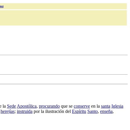
ext
e la
Sede
Apostólica
,
procurando
que se
conserve
en la
santa
Iglesia
y
herejías
;
instruida
por la
ilustración
del
Espíritu
Santo
,
enseña
,