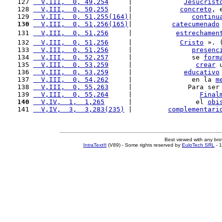
127 
  V,III,  0, 49,254
     |             
Jesucrist
128 
  V,III,  0, 50,255
     |            
concreto
, 
129 
  V,III,  0, 51,255(164)
|               
continu
130
  V,III,  0, 51,256(165)
|          
catecumenado
131 
  V,III,  0, 51,256
     |           
estrechamen
132 
  V,III,  0, 51,256
     |            
Cristo
 ». 
133 
  V,III,  0, 51,256
     |               
presenc
134 
  V,III,  0, 52,257
     |               se 
form
135 
  V,III,  0, 53,259
     |                
crear
 
136 
  V,III,  0, 53,259
     |             
educativo
137 
  V,III,  0, 54,262
     |               en la 
m
138 
  V,III,  0, 55,263
     |              Para ser
139 
  V,III,  0, 55,264
     |                 
Final
140
  V,IV,  1,  1,265
      |                el 
obi
141 
  V,IV,  3,  3,283(235)
 |         
complementari
Best viewed with any br
IntraText®
(V89) - Some rights reserved by
EuloTech SRL
- 1