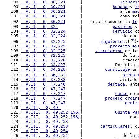
 98 
  V, I,  0, 30,221
      |               
Jesucri
 99 
  V, I,  0, 30,221
      |            
humana
 y 
r
100
  V, I,  0, 30,221
      |               a la 
ma
101 
  V, I,  0, 30,221
      |               como ta
102 
  V, I,  0, 30,221
      |   orgánicamente la 
fe
103 
  V, I,  0, 32 
         |            
pastores
 y
104 
  V, I,  0, 32,224
      |            
servicio
 c
105 
  V, I,  0, 32,224
      |                de que
78
106 
  V, I,  0, 32,225
      |       
siguientes
:(
)
107 
  V, I,  0, 32,225
      |           
proyecto
ev
108 
  V, I,  0, 32,225
      |     
vinculación
 de la
109 
  V, I,  0, 32,225
      |                de la 
110
  V, I,  0, 33,226
      |                crecid
111 
  V, I,  0, 33,227
      |             Por ello 
112 
  V, I,  0, 34,228
      |         
constituye
 un
113 
  V, I,  0, 36,232
      |                
plena
114 
  V,II,  0, 37,233
      |               aislado
115 
  V,II,  0, 47,246
      |          
destaca
, ant
116 
  V,II,  0, 47,247
      |                      
117 
  V,II,  0, 47,247
      |             
cauce
 nor
118 
  V,II,  0, 47,247
      |         
proceso
ordin
119 
  V,II,  0, 47,247
      |                 
dentr
120
  V,III,  0, 49 
        |                      
121 
  V,III,  0, 49,252(156)
|             
Quinta
Pa
122 
  V,III,  0, 49,252(156)
|                   don
123 
  V,III,  0, 49,253
     |                      
124 
  V,III,  0, 49,253
     |       
particulares
, q
125 
  V,III,  0, 49,254
     |                      
126 
  V,III,  0, 49,254
     |                de la 