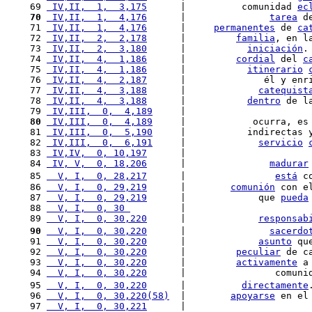
 69 
 IV,II,  1,  3,175
      |          comunidad 
ec
 70
 IV,II,  1,  4,176
      |               
tarea
 d
 71 
 IV,II,  1,  4,176
      |     
permanentes
 de 
ca
 72 
 IV,II,  2,  2,178
      |         
familia
, en l
 73 
 IV,II,  2,  3,180
      |           
iniciación
.
 74 
 IV,II,  4,  1,186
      |         
cordial
 del 
c
 75 
 IV,II,  4,  1,186
      |           
itinerario
 76 
 IV,II,  4,  2,187
      |              él y enr
 77 
 IV,II,  4,  3,188
      |             
catequist
 78 
 IV,II,  4,  3,188
      |           
dentro
 de l
 79 
 IV,III,  0,  4,189
     |                      
 80
 IV,III,  0,  4,189
     |            ocurra, es
 81 
 IV,III,  0,  5,190
     |           indirectas 
 82 
 IV,III,  0,  6,191
     |             
servicio
 83 
 IV,IV,  0, 10,197
      |                      
 84 
 IV, V,  0, 18,206
      |               
madurar
 85 
  V, I,  0, 28,217
      |                
está
 c
 86 
  V, I,  0, 29,219
      |        
comunión
 con e
 87 
  V, I,  0, 29,219
      |             que 
pueda
 88 
  V, I,  0, 30 
         |                      
 89 
  V, I,  0, 30,220
      |             
responsab
 90
  V, I,  0, 30,220
      |               
sacerdo
 91 
  V, I,  0, 30,220
      |             
asunto
 qu
 92 
  V, I,  0, 30,220
      |         
peculiar
 de c
 93 
  V, I,  0, 30,220
      |         
activamente
 a
 94 
  V, I,  0, 30,220
      |                comuni
 95 
  V, I,  0, 30,220
      |          
directamente
 96 
  V, I,  0, 30,220(58)
  |        
apoyarse
 en el
 97 
  V, I,  0, 30,221
      |                      