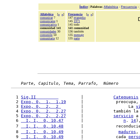
Índice
|
Palabras
:
Alfabética
-
Frecuencia
-
Alfabética
[
«
»
]
Frecuencia
[
«
»
]
comunicar
7
147
evangelio
comunicarse
1
145
1971
comunicativa
1
145 todo
comunidad 141
141 comunidad
comunidades
30
136 también
comunión
50
135
mensaje
comunitaria
12
135
parte
Parte, Capítulo, Tema, Parrafo,  Número
  1 
Sig,II         
         |            
Catequesis
  2 
Expo, 0,  1,  1,19
      |             preocupa,
  3 
Expo, 0,  2,  2 
        |                  La 
v
  4 
Expo, 0,  2,  2,27
      |            también la
  5 
Expo, 0,  2,  2,27
      |            
servicio
 a
  6 
  I, I,  0, 10,47
       |                
n
. 
14
)
  7 
  I, I,  0, 10,48
       |             reconduci
  8 
  I, I,  0, 10,49
       |              
maduros
,
  9 
  I, I,  0, 10,49
       |             cada 
pers