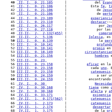
 40
 II, I,  0, 21,105
      |              del 
Evan
 41 
 II, I,  0, 21,106
      |            Esta 
fe
, 
t
 42 
 II, I,  0, 21,106
      |               de 
Jesu
 43 
 II, I,  0, 21,106
      |               de 
pert
 44 
 II, I,  0, 23,109
      |            
experienci
 45 
 II, I,  0, 23,110
      |            
destacar
:~
 46 
 II, I,  0, 26,117
      |                por 
Je
 47 
 II, I,  0, 27,118
      |               por las
 48 
 II,II,  2,  2,132(455)
 |                
compro
 49 
 II,II,  2,  5,136
      |           
Iglesia
, es
 50
III, I,  0,  8,139
      |                la 
per
 51 
III, I,  0, 10,141
      |               
profund
 52 
III, I,  0, 10,141
      |             
propio
 en
 53 
III,II,  0, 18,149
      |         
circunstancia
 54 
III,II,  0, 21,156
      |              
hombres
 
 55 
III,II,  0, 23 
         |                      
 56 
III,II,  0, 23,158
      |          
eficaz
 en la
 57 
III,II,  0, 23,158
      |            cada 
uno
. 
 58 
III,II,  0, 23,158
      |            
catequesis
 59 
III,II,  0, 24,159
      |               a ser u
 60
III,II,  0, 24,159
      |           encontrando
 61 
 IV, I,  0, 30 
         |              
Necesida
 62 
 IV, I,  0, 30,168
      |           
tiene
 como 
 63 
 IV, I,  0, 30,168
      |            
afecta
 y 
a
 64 
 IV,II,  0, 33,171
      |             
exigencia
 65 
 IV,II,  1,  0,171(562)
 |            
catequesis
 66 
 IV,II,  1,  2,173
      |            
catequesis
 67 
 IV,II,  1,  2,174
      |             
despertar
 68 
 IV,II,  1,  3,175
      |              de la 
gr