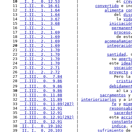
 10
  I, I,  0, 12,53
       |                el 
cre
 11 
  I,II,  0, 16,61
       |       
convertido
 e in
 12 
  I,II,  1,  1,64
       |           
alimenta
co
 13 
  I,II,  1,  1,64
       |               del 
dis
 14 
  I,II,  1,  3,67
       |                la 
vid
 15 
  I,II,  1,  3,68
       |             
iniciació
 16 
  I,II,  2,  1 
         |              
permanen
 17 
  I,II,  2,  1,69
       |               
proceso
 18 
  I,II,  2,  1,69
       |                de est
 19 
  I,II,  2,  1,69
       |           
acompañamie
 20
  I,II,  2,  1,69
       |            
integració
 21 
  I,II,  2,  1,70
       |                      
 22 
  I,II,  2,  1,70
       |            
santidad
, 
 23 
  I,II,  2,  1,70
       |              su 
apert
 24 
  I,II,  2,  1,70
       |             este 
idea
 25 
  I,II,  2,  2,71
       |               
vocació
 26 
  I,II,  2,  2,72
       |             
proyecto
 27 
  I,III,  0,  7,84
      |               Pero la
 28 
  I,III,  0,  9,86
      |                
cristi
 29 
  I,III,  0,  9,86
      |             
debidamen
 30
  I,III,  0,  9,86
      |                a) La 
 31 
  I,III,  0, 11,88
      |         
sacramentos
 y
 32 
  I,III,  0, 11,89
      | 
interiorizarlos
 y a i
 33 
  I,III,  0, 11,89(287)
 |              
fe
 y 
mie
 34 
  I,III,  0, 12,91
      |             
responsab
 35 
  I,III,  0, 12,91
      |               
sacerdo
 36 
  I,III,  0, 12,91(292)
 |             esta 
acci
 37 
  I,III,  0, 12,91
      |              
constant
 38 
 II, I,  0, 19,102
      |              
indica
, 
 39 
 II, I,  0, 20,103
      |        
sufrimiento
 de