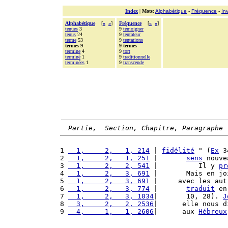
Index
|
Mots
:
Alphabétique
-
Fréquence
-
In
Alphabétique
[
«
»
]
Fréquence
[
«
»
]
tenues
3
9
témoigner
tenus
24
9
tentateur
terme
53
9
tentations
termes 9
9 termes
termine
4
9
tort
terminé
1
9
traditionnelle
terminées
1
9
transcende
Partie,  Section, Chapitre, Paragraphe
1 
  1,     2,   1, 214
 | 
fidélité
 " (
Ex
 3
2 
  1,     2,   1, 251
 |       
sens
 nouve
3 
  1,     2,   2, 541
 |          Il y 
pr
4 
  1,     2,   3, 691
 |       Mais en jo
5 
  1,     2,   3, 691
 |     avec les aut
6 
  1,     2,   3, 774
 |       
traduit
 en
7 
  1,     2,   3, 1034
|       10, 28). 
J
8 
  3,     2,   2, 2536
|      elle nous d
9 
  4,     1,   1, 2606
|      aux 
Hébreux