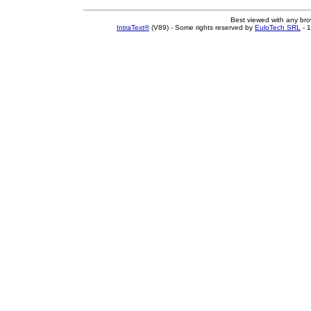
Best viewed with any br
IntraText®
(V89) - Some rights reserved by
EuloTech SRL
- 1