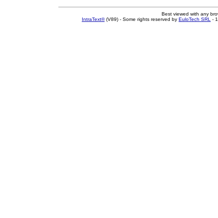
Best viewed with any br
IntraText®
(V89) - Some rights reserved by
EuloTech SRL
- 1