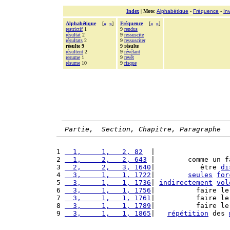
Index
|
Mots
:
Alphabétique
-
Fréquence
-
In
Alphabétique
[
«
»
]
Fréquence
[
«
»
]
restrictif
1
9
rendus
résultat
2
9
ressuscite
résultats
2
9
ressusciter
résulte 9
9 résulte
résultent
2
9
révélant
resume
1
9
revêt
résume
10
9
risque
Partie,  Section, Chapitre, Paragraphe
1 
  1,     1,   2, 82
  |                  
2 
  1,     2,   2, 643
 |        comme un f
3 
  2,     2,   3, 1640
|           être 
di
4 
  3,     1,   1, 1722
|        
seules
for
5 
  3,     1,   1, 1736
| 
indirectement
vol
6 
  3,     1,   1, 1756
|          faire le
7 
  3,     1,   1, 1761
|          faire le
8 
  3,     1,   1, 1789
|          faire le
9 
  3,     1,   1, 1865
|   
répétition
 des 