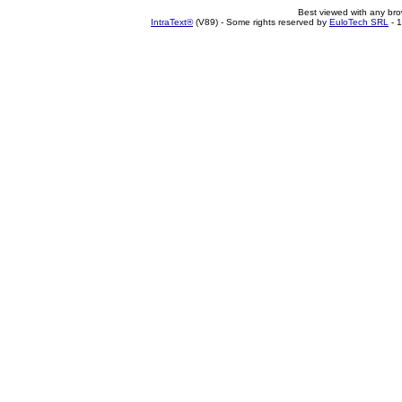
Best viewed with any br
IntraText®
(V89) - Some rights reserved by
EuloTech SRL
- 1