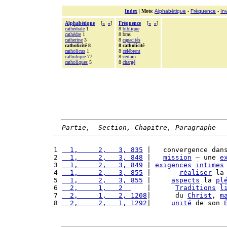
Index
|
Mots
:
Alphabétique
-
Fréquence
-
In
Alphabétique
[
«
»
]
Fréquence
[
«
»
]
cathédrale
1
8
biblique
cathèdre
1
8 bras
catherine
3
8
capacités
catholicité 8
8 catholicité
catholicus
1
8
célèbrent
catholique
77
8
certain
catholiques
5
8
chargé
Partie,  Section, Chapitre, Paragraphe
1 
  1,     2,   3, 835
 |   convergence dan
2 
  1,     2,   3, 848
 |   
mission
 – une 
e
3 
  1,     2,   3, 849
 | 
exigences
intimes
4 
  1,     2,   3, 855
 |       
réaliser
 la
5 
  1,     2,   3, 855
 |     
aspects
 la 
pl
6 
  2,     1,   2  
    |      
Traditions
l
7 
  2,     1,   2, 1208
|      du 
Christ
, 
m
8 
  2,     2,   1, 1292
|     
unité
 de son 