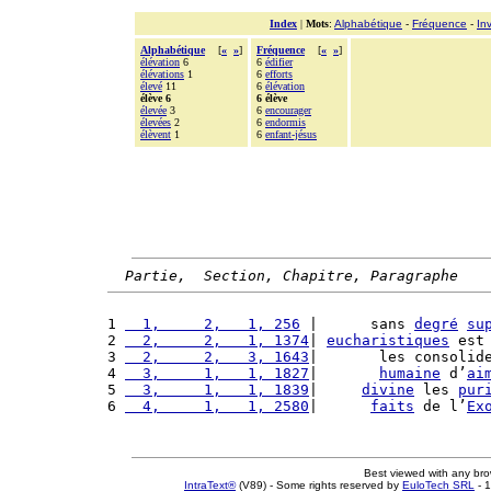
Index
|
Mots
:
Alphabétique
-
Fréquence
-
In
Alphabétique
[
«
»
]
Fréquence
[
«
»
]
élévation
6
6
édifier
élévations
1
6
efforts
élevé
11
6
élévation
élève 6
6 élève
élevée
3
6
encourager
élevées
2
6
endormis
élèvent
1
6
enfant-jésus
Partie,  Section, Chapitre, Paragraphe
1 
  1,     2,   1, 256
 |      sans 
degré
su
2 
  2,     2,   1, 1374
| 
eucharistiques
 est
3 
  2,     2,   3, 1643
|       les consolid
4 
  3,     1,   1, 1827
|       
humaine
 d’
ai
5 
  3,     1,   1, 1839
|     
divine
 les 
pur
6 
  4,     1,   1, 2580
|      
faits
 de l’
Ex
Best viewed with any br
IntraText®
(V89) - Some rights reserved by
EuloTech SRL
- 1