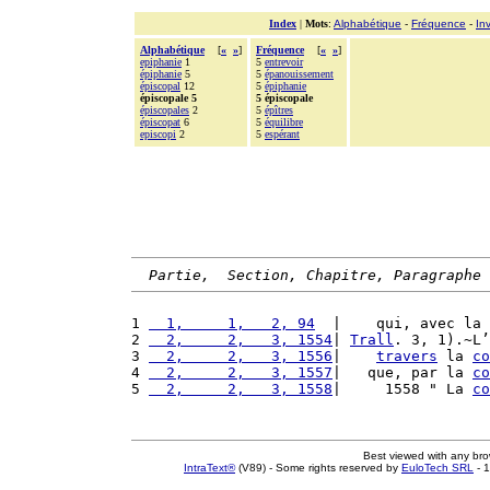
Index
|
Mots
:
Alphabétique
-
Fréquence
-
In
Alphabétique
[
«
»
]
Fréquence
[
«
»
]
epiphanie
1
5
entrevoir
épiphanie
5
5
épanouissement
épiscopal
12
5
épiphanie
épiscopale 5
5 épiscopale
épiscopales
2
5
épîtres
épiscopat
6
5
équilibre
episcopi
2
5
espérant
Partie,  Section, Chapitre, Paragraphe
1 
  1,     1,   2, 94
  |    qui, avec la 
2 
  2,     2,   3, 1554
| 
Trall
. 3, 1).~L’
3 
  2,     2,   3, 1556
|    
travers
 la 
co
4 
  2,     2,   3, 1557
|   que, par la 
co
5 
  2,     2,   3, 1558
|     1558 " La 
co
Best viewed with any br
IntraText®
(V89) - Some rights reserved by
EuloTech SRL
- 1