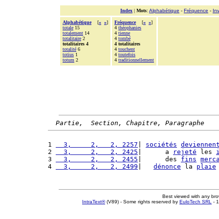
Index
|
Mots
:
Alphabétique
-
Fréquence
-
In
Alphabétique
[
«
»
]
Fréquence
[
«
»
]
totale
15
4
théophanies
totalement
14
4
tienne
totalitaire
2
4
tombé
totalitaires 4
4 totalitaires
totalité
6
4
touchent
totius
1
4
toutefois
totum
2
4
traditionnellement
Partie,  Section, Chapitre, Paragraphe
1 
  3,     2,   2, 2257
| 
sociétés
deviennen
2 
  3,     2,   2, 2425
|      a 
rejeté
 les 
3 
  3,     2,   2, 2455
|      des 
fins
merc
4 
  3,     2,   2, 2499
|   
dénonce
 la 
plaie
Best viewed with any br
IntraText®
(V89) - Some rights reserved by
EuloTech SRL
- 1