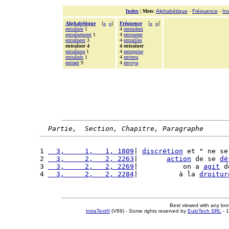
Index
|
Mots
:
Alphabétique
-
Fréquence
-
In
Alphabétique
[
«
»
]
Fréquence
[
«
»
]
entraînée
1
4
entendent
entraînement
1
4
entourent
entraînent
3
4
entrailles
entraîner 4
4 entraîner
entraînera
1
4
entreprise
entraînés
1
4
enverra
entrant
9
4
envoya
Partie,  Section, Chapitre, Paragraphe
1 
  3,     1,   1, 1809
| 
discrétion
 et " ne se
2 
  3,     2,   2, 2263
|       
action
 de se 
dé
3 
  3,     2,   2, 2269
|           on a 
agit
 d
4 
  3,     2,   2, 2284
|          à la 
droitur
Best viewed with any br
IntraText®
(V89) - Some rights reserved by
EuloTech SRL
- 1