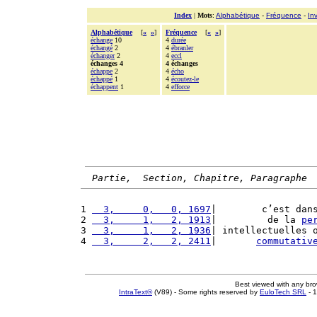
Index
|
Mots
:
Alphabétique
-
Fréquence
-
In
Alphabétique
[
«
»
]
Fréquence
[
«
»
]
échange
10
4
durée
échangé
2
4
ébranler
échanger
2
4
eccl
échanges 4
4 échanges
échappe
2
4
écho
échappé
1
4
écoutez-le
échappent
1
4
efforce
Partie,  Section, Chapitre, Paragraphe
1 
  3,     0,   0, 1697
|        c’est dan
2 
  3,     1,   2, 1913
|         de la 
pe
3 
  3,     1,   2, 1936
| intellectuelles 
4 
  3,     2,   2, 2411
|       
commutativ
Best viewed with any br
IntraText®
(V89) - Some rights reserved by
EuloTech SRL
- 1