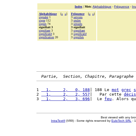
Index
|
Mots
:
Alphabétique
-
Fréquence
-
In
Alphabétique
[
«
»
]
Fréquence
[
«
»
]
signaler
1
3
servons
signe
112
3
seules
signes
74
3
sexuels
signifiait 3
3 signifiait
signifiant
3
3
signifiant
significatif
3
3
significatif
signification
20
3
signifiés
Partie,  Section, Chapitre, Paragraphe
1 
  1,     2,   0, 188
| 188 Le 
mot
grec
s
2 
  1,     2,   2, 557
|   Par cette 
décis
3 
  1,     2,   3, 696
|  Le 
feu
. Alors qu
Best viewed with any br
IntraText®
(V89) - Some rights reserved by
EuloTech SRL
- 1