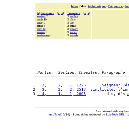
Index
|
Mots
:
Alphabétique
-
Fréquence
-
In
Alphabétique
[
«
»
]
Fréquence
[
«
»
]
seraient
2
3
semble
serait 19
3
sème
serap
1
3
sent
seras 3
3 seras
seras-tu
1
3
servons
sereine
1
3
seules
sereinement
1
3
sexuels
Partie,  Section, Chapitre, Paragraphe
1 
  2,     2,   1, 1226
|      
Seigneur
Jé
2 
  3,     2,   2, 2517
| 
simplicité
, l’in
3 
  4,     1,   1, 2605
|        dis, dès 
Best viewed with any br
IntraText®
(V89) - Some rights reserved by
EuloTech SRL
- 1