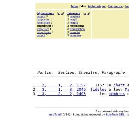
Index
|
Mots
:
Alphabétique
-
Fréquence
-
In
Alphabétique
[
«
»
]
Fréquence
[
«
»
]
remplis
5
3
remplacé
remplis-les
1
3
rempli
remplissant
1
3
remplie
remplissent 3
3 remplissent
remplissez
1
3
rémunération
remplissons
1
3
rencontré
remplit
2
3
rencontres
Partie,  Section, Chapitre, Paragraphe
1 
  2,     1,   2, 1157
|   1157 Le 
chant
 
2 
  3,     1,   3, 2046
| 
fidèles
 à leur 
M
3 
  3,     2,   2, 2495
|     les 
membres
 
Best viewed with any br
IntraText®
(V89) - Some rights reserved by
EuloTech SRL
- 1