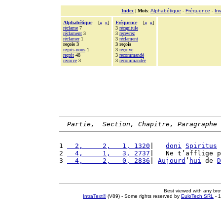
Index
|
Mots
:
Alphabétique
-
Fréquence
-
In
Alphabétique
[
«
»
]
Fréquence
[
«
»
]
réclame
7
3
récapitule
réclament
3
3
recevrez
réclamer
1
3
réclament
reçois 3
3 reçois
reçois-nous
1
3
reçoive
reçoit
48
3
recommandé
reçoive
3
3
recommandée
Partie,  Section, Chapitre, Paragraphe
1 
  2,     2,   1, 1320
|   
doni
Spiritus
2 
  4,     1,   3, 2737
|   Ne t’afflige p
3 
  4,     2,   0, 2836
| 
Aujourd
’
hui
 de 
D
Best viewed with any br
IntraText®
(V89) - Some rights reserved by
EuloTech SRL
- 1