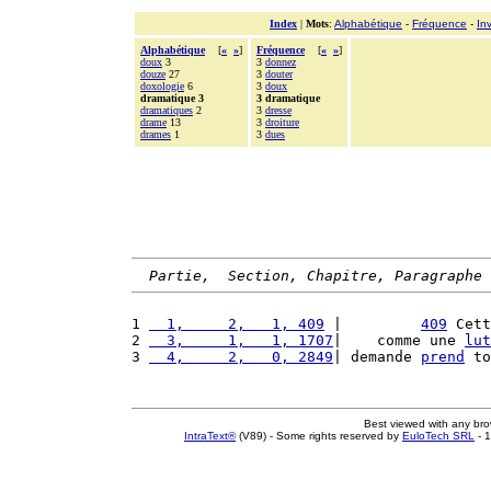
Index
|
Mots
:
Alphabétique
-
Fréquence
-
In
Alphabétique
[
«
»
]
Fréquence
[
«
»
]
doux
3
3
donnez
douze
27
3
douter
doxologie
6
3
doux
dramatique 3
3 dramatique
dramatiques
2
3
dresse
drame
13
3
droiture
drames
1
3
dues
Partie,  Section, Chapitre, Paragraphe
1 
  1,     2,   1, 409
 |         
409
 Cett
2 
  3,     1,   1, 1707
|    comme une 
lut
3 
  4,     2,   0, 2849
| demande 
prend
 to
Best viewed with any br
IntraText®
(V89) - Some rights reserved by
EuloTech SRL
- 1