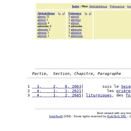
Index
|
Mots
:
Alphabétique
-
Fréquence
-
In
Alphabétique
[
«
»
]
Fréquence
[
«
»
]
adresse
21
3
adoptif
adressé
3
3
adoptive
adressée
4
3
adressé
adressées 3
3 adressées
adressent
2
3
adressons
adresser
2
3
adulation
adressés
1
3
adultorum
Partie,  Section, Chapitre, Paragraphe
1 
  3,     2,   0, 2063
|        suis le 
Seig
2 
  4,     1,   1, 2621
|          les 
prière
3 
  4,     1,   2, 2665
| 
liturgiques
, des 
fo
Best viewed with any br
IntraText®
(V89) - Some rights reserved by
EuloTech SRL
- 1