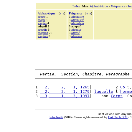
Index
|
Mots
:
Alphabétique
-
Fréquence
-
In
Alphabétique
[
«
»
]
Fréquence
[
«
»
]
adopte
1
3
administre
adopté
1
3
administré
adoptés
4
3
admirables
adoptif 3
3 adoptif
adoptifs
5
3
adoptive
adoption
21
3
adressé
adoptive
3
3
adressées
Partie,  Section, Chapitre, Paragraphe
1 
  2,     2,   1, 1265
|          2 
Co
 5,
2 
  2,     2,   1, 1279
| 
laquelle
 l’
homme
3 
  3,     1,   3, 1997
|    son 
Corps
. Co
Best viewed with any br
IntraText®
(V89) - Some rights reserved by
EuloTech SRL
- 1