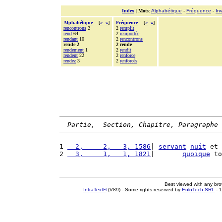
Index
|
Mots
:
Alphabétique
-
Fréquence
-
In
Alphabétique
[
«
»
]
Fréquence
[
«
»
]
rencontrons
2
2
remplit
rend
64
2
remportée
rendant
10
2
rencontrons
rende 2
2 rende
rendement
1
2
rendit
rendent
22
2
renforce
rendez
3
2
renforcés
Partie,  Section, Chapitre, Paragraphe
1 
  2,     2,   3, 1586
| 
servant
nuit
 et 
2 
  3,     1,   1, 1821
|       
quoique
 to
Best viewed with any br
IntraText®
(V89) - Some rights reserved by
EuloTech SRL
- 1