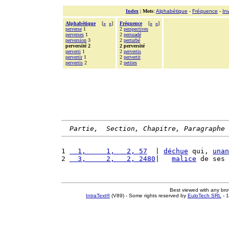
Index
|
Mots
:
Alphabétique
-
Fréquence
-
In
Alphabétique
[
«
»
]
Fréquence
[
«
»
]
perverse
1
2
perspectives
perverses
1
2
persuadé
perversion
3
2
perturbé
perversité 2
2 perversité
perverti
1
2
pervertis
pervertir
1
2
pervertit
pervertis
2
2
petites
Partie,  Section, Chapitre, Paragraphe
1 
  1,     1,   2, 57
  | 
déchue
 qui, 
unan
2 
  3,     2,   2, 2480
|   
malice
 de ses 
Best viewed with any br
IntraText®
(V89) - Some rights reserved by
EuloTech SRL
- 1