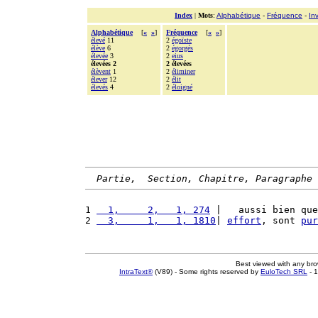
Index
|
Mots
:
Alphabétique
-
Fréquence
-
In
Alphabétique
[
«
»
]
Fréquence
[
«
»
]
élevé
11
2
égoïste
élève
6
2
égorgés
élevée
3
2
eius
élevées 2
2 élevées
élèvent
1
2
éliminer
élever
12
2
élit
élevés
4
2
éloigné
Partie,  Section, Chapitre, Paragraphe
1 
  1,     2,   1, 274
 |   aussi bien que
2 
  3,     1,   1, 1810
| 
effort
, sont 
pur
Best viewed with any br
IntraText®
(V89) - Some rights reserved by
EuloTech SRL
- 1