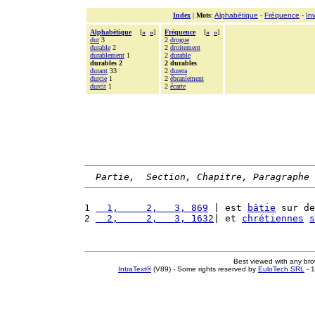
Index
|
Mots
:
Alphabétique
-
Fréquence
-
In
Alphabétique
[
«
»
]
Fréquence
[
«
»
]
dur
3
2
drogue
durable
2
2
droitement
durablement
1
2
durable
durables 2
2 durables
durant
33
2
durera
durcie
1
2
ébranlement
durcit
1
2
écarte
Partie,  Section, Chapitre, Paragraphe
1 
  1,     2,   3, 869
 | est 
bâtie
 sur de
2 
  2,     2,   3, 1632
| et 
chrétiennes
s
Best viewed with any br
IntraText®
(V89) - Some rights reserved by
EuloTech SRL
- 1