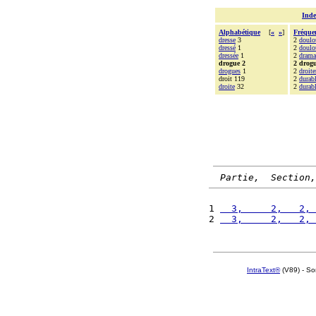
Inde
Alphabétique
[
«
»
]
Fréque
dresse
3
2
doulo
dressé
1
2
doulo
dressée
1
2
drama
drogue 2
2 drog
drogues
1
2
droit
droit 119
2
durab
droite
32
2
durab
Partie,  Section,
1 
  3,     2,   2, 
2 
  3,     2,   2, 
IntraText®
(V89) - So