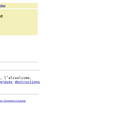
aText
ue
, l’alcoolisme,

graves
destructions
ive Commons License