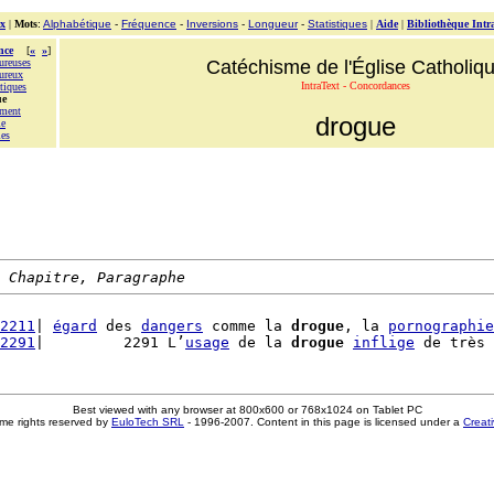
x
|
Mots
:
Alphabétique
-
Fréquence
-
Inversions
-
Longueur
-
Statistiques
|
Aide
|
Bibliothèque Intr
nce
[
«
»
]
ureuses
Catéchisme de l'Église Catholiq
ureux
IntraText - Concordances
tiques
ue
ement
drogue
le
les
 Chapitre, Paragraphe
2211
| 
égard
 des 
dangers
 comme la 
drogue
, la 
pornographie
2291
|         2291 L’
usage
 de la 
drogue
inflige
 de très 
Best viewed with any browser at 800x600 or 768x1024 on Tablet PC
me rights reserved by
EuloTech SRL
- 1996-2007. Content in this page is licensed under a
Creat