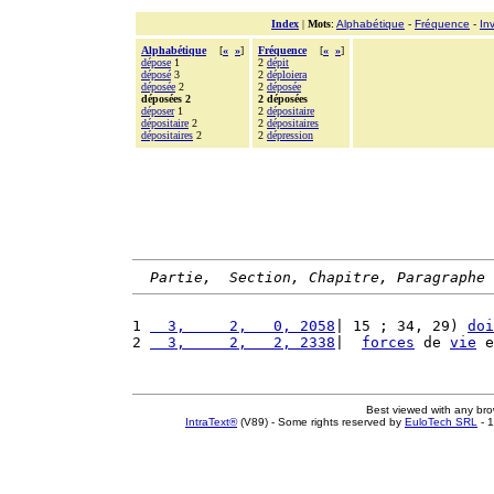
Index
|
Mots
:
Alphabétique
-
Fréquence
-
In
Alphabétique
[
«
»
]
Fréquence
[
«
»
]
dépose
1
2
dépit
déposé
3
2
déploiera
déposée
2
2
déposée
déposées 2
2 déposées
déposer
1
2
dépositaire
dépositaire
2
2
dépositaires
dépositaires
2
2
dépression
Partie,  Section, Chapitre, Paragraphe
1 
  3,     2,   0, 2058
| 15 ; 34, 29) 
doi
2 
  3,     2,   2, 2338
|  
forces
 de 
vie
 e
Best viewed with any br
IntraText®
(V89) - Some rights reserved by
EuloTech SRL
- 1