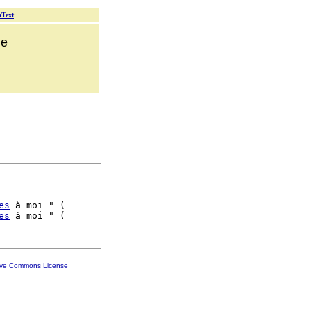
aText
ue
es
 à moi " (

es
ive Commons License