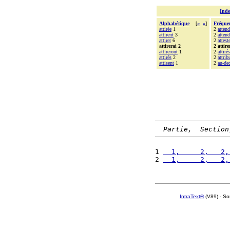
Inde
Alphabétique
[
«
»
]
Fréque
attirée
1
2
attend
attirent
3
2
atten
attirer
6
2
attest
attirerai 2
2 attire
attireront
1
2
attirés
attirés
2
2
attrib
attisent
1
2
au-de
Partie,  Section
1 
  1,     2,   2,
2 
  1,     2,   2,
IntraText®
(V89) - So