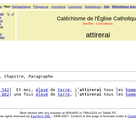
x
|
Mots
:
Alphabétique
-
Fréquence
-
Inversions
-
Longueur
-
Statistiques
|
Aide
|
Bibliothèque Intr
nce
[
«
»
]
s
Catéchisme de l'Église Catholiq
dus
IntraText - Concordances
er
rai
attirerai
ue
dans
, Chapitre, Paragraphe
 542
|  Et moi, 
élevé
 de 
terre
, j’
attirerai
 tous les 
homm
 662
| une fois 
élevé
 de 
terre
, j’
attirerai
 tous les 
homm
Best viewed with any browser at 800x600 or 768x1024 on Tablet PC
me rights reserved by
EuloTech SRL
- 1996-2007. Content in this page is licensed under a
Creat