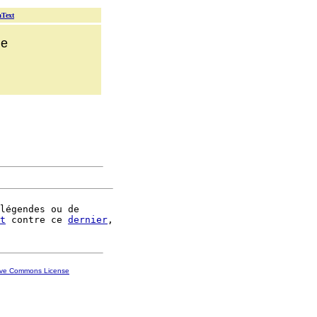
aText
ue
légendes ou de

t
 contre ce 
dernier
ive Commons License