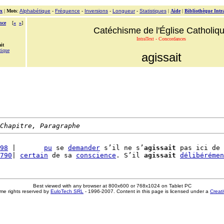
x
|
Mots
:
Alphabétique
-
Fréquence
-
Inversions
-
Longueur
-
Statistiques
|
Aide
|
Bibliothèque Intr
nce
[
«
»
]
Catéchisme de l'Église Catholiq
IntraText - Concordances
it
tique
agissait
Chapitre, Paragraphe
98
 |       
pu
 se 
demander
 s’il ne s’
agissait
 pas ici de 
790
| 
certain
 de sa 
conscience
. S’il 
agissait
délibérémen
Best viewed with any browser at 800x600 or 768x1024 on Tablet PC
me rights reserved by
EuloTech SRL
- 1996-2007. Content in this page is licensed under a
Creat