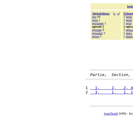
Inde
Alphabétique
[
«
»
]
Fréque
agir
84
2
âgées
agira
2
2
agent
agissaient
1
2
agira
agissait 2
2 agissa
agissant
8
2
agnos
agissante
3
2
aïeux
agisse
5
2
aimes
Partie,  Section, 
1 
  1,     2,   2, 4
2 
  3,     1,   1, 1
IntraText®
(V89) - So