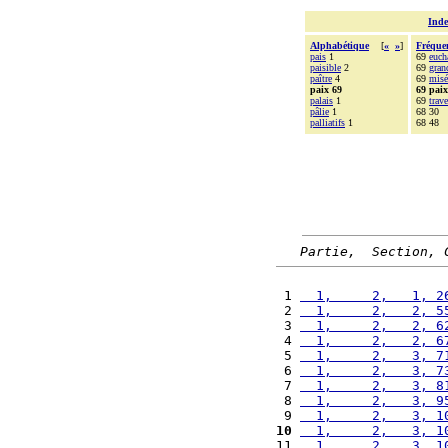
Inde
Alphabétique
[
«
»
]
Fréque
pais
1
69
euch
paisible
2
69
gran
paître
4
69
misé
paix 69
69 paix
palais
1
69
trave
pâlie
1
68 30
palliatifs
1
68 48
Partie,  Section, 
 1 
  1,     2,   1, 2
 2 
  1,     2,   2, 5
 3 
  1,     2,   2, 6
 4 
  1,     2,   2, 6
 5 
  1,     2,   3, 7
 6 
  1,     2,   3, 7
 7 
  1,     2,   3, 8
 8 
  1,     2,   3, 9
 9 
  1,     2,   3, 1
10
  1,     2,   3, 1
11 
  1,     2,   3, 1