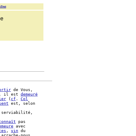
aText
ue
ortir
 de Vous,

, il est 
demeuré
ier
 (
cf
. 
Col
sent
 est, selon

 serviabilité,

connaît
 pas

emeure
ces
, 
vin
 du

 arrache-nous
