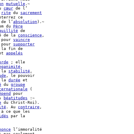
on
mutuelle
.~

u 
cœur
 de l’

 
rite
 du 
sacrement
nterrez ce

 de l’
absolution
).~

om du 
Père
quillité
 de

é de la 
conscience
 pour 
vaincre
 pour 
supporter
 la fin de

nt 
appelés
orde
 ; elle

nganimité
,

 la 
stabilité
,

ude
, le pouvoir

 la 
durée
é
 du 
groupe
ternationale
 (

épend
 pour

s 
béatitudes
 :~

e
 du Christ-Roi).

ité
. Au 
contraire
,

à ce que les

idés
 par la

nonce
 l’immoralité

 pas seulement
