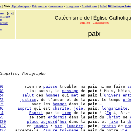
x
|
Mots
:
Alphabétique
-
Fréquence
-
Inversions
-
Longueur
-
Statistiques
|
Aide
|
Bibliothèque Intr
nce
[
«
»
]
aristique
Catéchisme de l'Église Catholiq
de
IntraText - Concordances
ricorde
rs
paix
Chapitre, Paragraphe
60
 |       rien ne 
puisse
 troubler ma 
paix
 ni me faire 
s
58
 |         toi aussi, le 
message
 de 
paix
 ! Mais, hélas
24
 |      
salut
 des 
hommes
 qui 
met
 en 
paix
 l’
univers
ent
72
 |     
justice
, de l’amour et de la 
paix
. Le temps 
pré
15
 |          avec les 
hommes
 dans la 
paix
.~

36
 |    
Esprit
 qui est 
charité
, 
joie
, 
paix
, 
longanimité
,
14
 |         
Esprit
 par le 
lien
 de la 
paix
 " (
Ep
 4, 3).~

55
 |         se sont 
endormis
 dans la 
paix
 du 
Christ
 ne 
020
|        
place
aujourd
’
hui
 dans la 
paix
, et 
fixe
 ta 
d
027
|        en 
images
 : 
vie
, 
lumière
, 
paix
, 
festin
 de 
no
037
|   accepte-la. 
Assure
toi-même
 la 
paix
 de notre 
vie
,