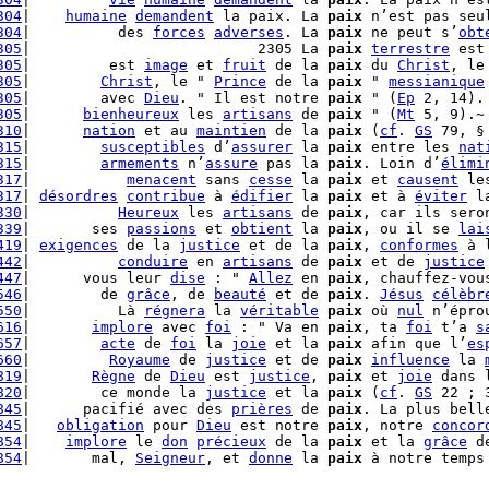
304
|    
humaine
demandent
 la paix. La 
paix
 n’est pas seu
304
|          des 
forces
adverses
. La 
paix
 ne peut s’
obt
305
|                          2305 La 
paix
terrestre
 est
305
|         est 
image
 et 
fruit
 de la 
paix
 du 
Christ
, le
305
|        
Christ
, le " 
Prince
 de la 
paix
 " 
messianique
305
|        avec 
Dieu
. " Il est notre 
paix
 " (
Ep
 2, 14).
305
|      
bienheureux
 les 
artisans
 de 
paix
 " (
Mt
 5, 9).~

310
|      
nation
 et au 
maintien
 de la 
paix
 (
cf
. 
GS
315
|        
susceptibles
 d’
assurer
 la 
paix
 entre les 
nat
315
|        
armements
 n’
assure
 pas la 
paix
. Loin d’
élimi
317
|           
menacent
 sans 
cesse
 la 
paix
 et 
causent
 le
317
| 
désordres
contribue
 à 
édifier
 la 
paix
 et à 
éviter
 l
330
|          
Heureux
 les 
artisans
 de 
paix
, car ils sero
339
|       ses 
passions
 et 
obtient
 la 
paix
, ou il se 
lai
419
| 
exigences
 de la 
justice
 et de la 
paix
, 
conformes
 à 
442
|          
conduire
 en 
artisans
 de 
paix
 et de 
justice
447
|      vous leur 
dise
 : " 
Allez
 en 
paix
, chauffez-vou
546
|        de 
grâce
, de 
beauté
 et de 
paix
. 
Jésus
célèbr
550
|          Là 
régnera
 la 
véritable
paix
 où 
nul
 n’épro
616
|       
implore
 avec 
foi
 : " Va en 
paix
, ta 
foi
 t’a 
s
657
|        
acte
 de 
foi
 la 
joie
 et la 
paix
 afin que l’
es
660
|         
Royaume
 de 
justice
 et de 
paix
influence
 la 
819
|       
Règne
 de 
Dieu
 est 
justice
, 
paix
 et 
joie
 dans 
820
|        ce monde la 
justice
 et la 
paix
 (
cf
. 
GS
 22 ; 
845
|      pacifié avec des 
prières
 de 
paix
. La plus bell
845
|   
obligation
 pour 
Dieu
 est notre 
paix
, notre 
concor
854
|    
implore
 le 
don
précieux
 de la 
paix
 et la 
grâce
 d
854
|       mal, 
Seigneur
, et 
donne
 la 
paix
 à notre temps