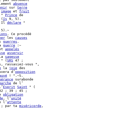
lement 
absence
enir
 sur 
terre
 
image
 et 
fruit
 " 
Prince
 de

 (
Is
 9, 5).

 Il 
déclare
 " 

ions
. Ce procédé

ner
 les 
causes
s 
guerres
.

a 
guerre
 :~

nt 
appelés
sse
asservir
la 
sagesse
 " (
SRS
 47 ;

s, rassasiez-vous ",

e
 la 
joie
uvera d’
opposition
auvé
 ! ".~S.

pérance
 surabonde

marche
 de l’

l’
Esprit
Saint
 " (

32 ; 39 ; 45 ;

e 
obligation
de
, l’
unité
e l’
attente
 ; par ta 
miséricorde