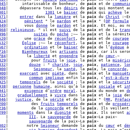
045
|      intarissable de bonheur, de 
paix
 et de 
communi
048
|     dépassera tous les 
désirs
 de 
paix
 qui montent a
301
|                
1301
 Le 
baiser
 de 
paix
 qui 
achève
 le
371
|     
entrer
 dans la 
lumière
 et la 
paix
 du 
Christ
 :~E
424
|       
pénitent
 " le 
pardon
 et la 
paix
 " (
OP
formule
449
|       vous 
donne
 le 
pardon
 et la 
paix
. Et moi, au n
468
| 
religieuse
, " il est 
suivi
 de la 
paix
 et de la 
tran
496
|           
suites
 du 
péché
 ;~– la 
paix
 et la sérénit
520
|       une 
grâce
 de 
réconfort
, de 
paix
 et de 
courage
532
|      
Église
 ;~– le 
réconfort
, la 
paix
 et le 
courage
567
|       
ordination
 et le 
baiser
 de 
paix
 de l’
évêque
 à
716
|      
Bienheureux
 les 
artisans
 de 
paix
, car ils sero
784
|        la 
liberté
 et 
engendre
 la 
paix
 du 
cœur
.~

829
|          pour 
fruits
 la 
joie
, la 
paix
 et la 
miséric
832
|         
douze
 : " 
charité
, 
joie
, 
paix
, 
patience
, 
lo
900
|           
Seigneur
, la 
santé
, la 
paix
, la 
concorde
,
900
|     
exerçant
 avec 
piété
, dans la 
paix
 et la 
mansuét
909
|         
commun
implique
 enfin la 
paix
, c’
est-à-dire
925
|     
temporels
 de la 
société
 ; la 
paix
 et la 
sécurit
938
|  
personne
humaine
, ainsi qu’à la 
paix
sociale
 et 
in
941
|       
exigence
 d’
ordre
moral
. La 
paix
 du monde en 
d
015
|    
graduellement
 à 
vivre
 dans la 
paix
 et la 
joie
 de
046
|   
justice
, de la 
vérité
 et de la 
paix
 " (
MR
, 
Préfac
200
|          des 
fruits
temporels
 de 
paix
 et de 
prospér
236
|          de la 
concorde
 et de la 
paix
. Ils veillent 
299
|    
moments
 dans la 
dignité
 et la 
paix
. Ils seront 
a
   |         
III
. La 
sauvegarde
 de la 
paix
~La paix~

   |         
sauvegarde
 de la paix~La 
paix
302
|        notre 
Seigneur
 demande la 
paix
 du 
cœur
 et 
dé
304
|         
vie
humaine
demandent
 la 
paix
. La paix n’est