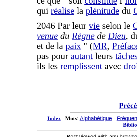
ce que " soit
constitué
l’
ho
qui
réalise
la
plénitude
du
2046
Par leur
vie
selon le
C
venue
du
Règne
de
Dieu
, d
et de la
paix
" (
MR
,
Préfac
pas pour
autant
leurs
tâche
ils les
remplissent
avec
dro
Préc
:
Alphabétique
-
Fréque
Index
|
Mots
Bibli
Best viewed with any browse