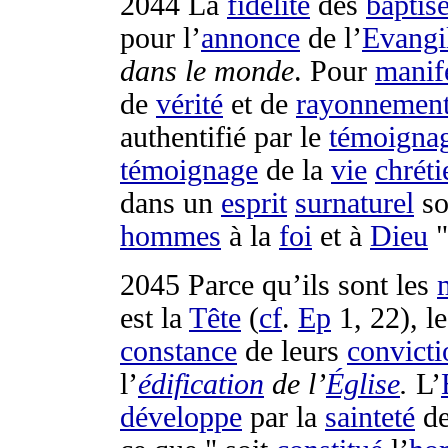
2044
La
fidélité
des
baptis
pour l’
annonce
de l’
Evangi
dans le monde
. Pour
manif
de
vérité
et de
rayonnemen
authentifié
par le
témoigna
témoignage
de la
vie
chrét
dans un
esprit
surnaturel
so
hommes
à la
foi
et à
Dieu
"
2045
Parce qu’ils sont les
est la
Tête
(
cf
.
Ep
1, 22), l
constance
de leurs
convicti
l’
édification
de l’
Église
.
L’
développe
par la
sainteté
de