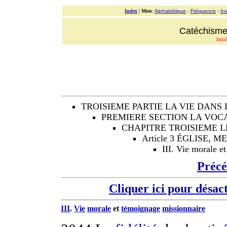
Index
|
Mots
:
Alphabétique
-
Fréquence
-
In
Catéchisme 
Intra
TROISIEME PARTIE LA VIE DANS 
PREMIERE SECTION LA VOCA
CHAPITRE TROISIEME L
Article 3 ÉGLISE, 
III. Vie morale e
Préc
Cliquer ici pour désac
III
.
Vie
morale
et
témoignage
missionnaire