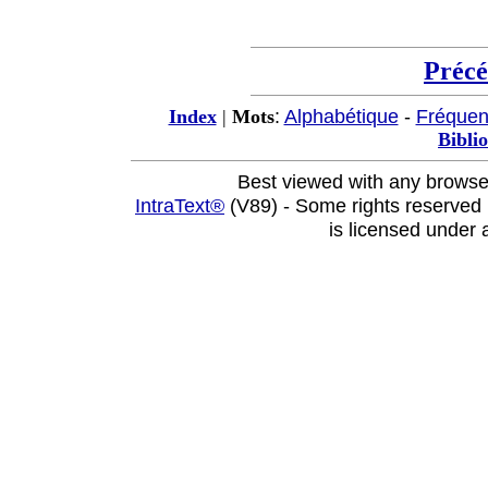
Préc
:
Alphabétique
-
Fréque
Index
|
Mots
Bibli
Best viewed with any browse
IntraText®
(V89) - Some rights reserved
is licensed under