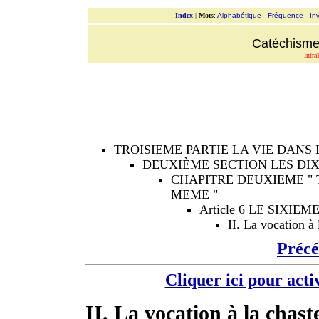
Index
|
Mots
:
Alphabétique
-
Fréquence
-
In
Catéchisme 
Intra
TROISIEME PARTIE LA VIE DANS 
DEUXIÈME SECTION LES D
CHAPITRE DEUXIEME "
MEME "
Article 6 LE SIX
II. La vocation à 
Préc
Cliquer ici pour acti
II. La vocation à la chast