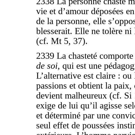
2338
La personne chaste mai
vie et d’amour déposées en e
de la personne, elle s’oppo
blesserait. Elle ne tolère n
(cf. Mt 5, 37).
2339
La chasteté comport
de soi,
qui est une pédagogi
L’alternative est claire :
passions et obtient la paix, 
devient malheureux (cf. Si 
exige de lui qu’il agisse se
et déterminé par une convic
seul effet de poussées insti