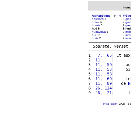
Index
Alphabétique
[
«
»
]
Fréq
hostilités
1
9
glor
hòtes
6
9
grie
houris
5
9
gue
hud 9
9 hud
hudaybiya
1
9
imp
hui
35
9
inté
huile
2
9
invi
Sourate, Verset
1 
  7,  65
| Et aux
2 
 11     
|       
3 
 11,  50
|     au
4 
 11,  53
|     53
5 
 11,  58
|       
6 
 11,  60
|     le
7 
 11,  89
|   de 
N
8 
 26, 124
|       
9 
 46,  21
|      l
IntraText®
(VA2) - S