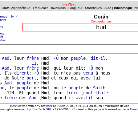
IntraText
|
Mots
:
Alphabétique
-
Fréquence
-
Inversions
-
Longueur
-
Statistiques
|
Aide
|
Bibliothèque Int
Corán
uence
[
«
»
]
ifient
Concordances
f
hud
rre
orte
rêt
sible
 
Aad
, leur 
frère
Hud
: ‹
Ô
 mon 
peuple
, 
dit-il
,

             
11
. 
Hud
 
Aad
, leur 
frère
Hud
, qui leur dit: ‹
Ô
 mon

. Ils 
dirent
: ‹
Ô
Hud
, tu n'es pas 
venu
 à nous

  de Notre 
part
, 
Hud
 et ceux qui avec lui

s 
Aad
, 
peuple
 de 
Hud
oé
, le 
peuple
 de 
Hud
, ou le 
peuple
 de 
Salih
   124. Et quand 
Hud
, leur 
frère
 (
contribule
e 
frère
 des 
Aad
 (
Hud
) quand il 
avertit
Best viewed with any browser at 800x600 or 768x1024 on touch / multitouch device
ome rights reserved by
EuloTech SRL
- 1996-2016. Content in this page is licensed under a
Crea