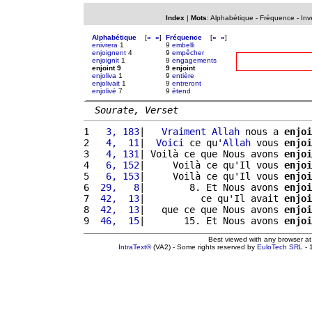
Index
|
Mots
:
Alphabétique
-
Fréquence
-
Inv
Alphabétique
[
«
»
]
Fréquence
[
«
»
]
enivrera
1
9
embelli
enjoignent
4
9
empêcher
enjoignit
1
9
engagements
enjoint 9
9 enjoint
enjoliva
1
9
entière
enjolivait
1
9
entreront
enjolivé
7
9
étend
Sourate, Verset
1 
  3, 183
|   
Vraiment
Allah
 nous a 
enjoi
2 
  4,  11
|  
Voici
 ce qu'
Allah
 vous 
enjoi
3 
  4, 131
| Voilà ce que Nous avons 
enjoi
4 
  6, 152
|     Voilà ce qu'Il vous 
enjoi
5 
  6, 153
|     Voilà ce qu'Il vous 
enjoi
6 
 29,   8
|        8. Et Nous avons 
enjoi
7 
 42,  13
|          ce qu'Il avait 
enjoi
8 
 42,  13
|   que ce que Nous avons 
enjoi
9 
 46,  15
|       15. Et Nous avons 
enjoi
Best viewed with any browser a
IntraText®
(VA2) - Some rights reserved by
EuloTech SRL
- 