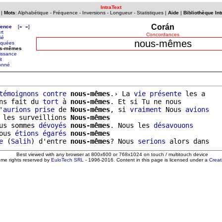
IntraText
|
Mots
:
Alphabétique
-
Fréquence
-
Inversions
-
Longueur
-
Statistiques
|
Aide
|
Bibliothèque Int
Corán
uence
[
«
»
]
rt
Concordances
ié
nous-mêmes
quées
us-mêmes
issance
t
onné
témoignons
contre
nous-mêmes
.› La 
vie
présente
 les a

ns fait du 
tort
 à 
nous-mêmes
. Et si Tu ne nous

'
aurions
prise
 de 
Nous-mêmes
, si 
vraiment
 Nous 
avions
 les surveillions 
Nous-mêmes
us sommes 
dévoyés
nous-mêmes
. Nous les 
désavouons
ous 
étions
égarés
nous-mêmes
e
 (
Salih
) d'entre 
nous-mêmes
? Nous 
serions
Best viewed with any browser at 800x600 or 768x1024 on touch / multitouch device
ome rights reserved by
EuloTech SRL
- 1996-2016. Content in this page is licensed under a
Crea