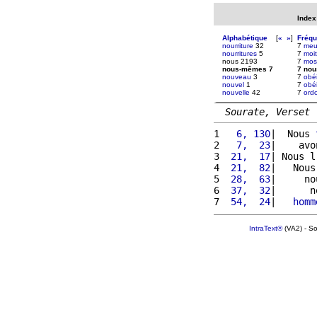
Index
Alphabétique
[
«
»
]
Fréq
nourriture
32
7
meu
nourritures
5
7
moit
nous 2193
7
mos
nous-mêmes 7
7 no
nouveau
3
7
obé
nouvel
1
7
obéi
nouvelle
42
7
ord
Sourate, Verset
1 
  6, 130
|  Nous 
2 
  7,  23
|    avo
3 
 21,  17
| Nous l
4 
 21,  82
|   Nous
5 
 28,  63
|     no
6 
 37,  32
|      n
7 
 54,  24
|   
homm
IntraText®
(VA2) - S