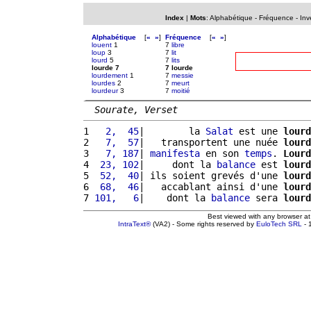
Index
|
Mots
:
Alphabétique
-
Fréquence
-
Inv
Alphabétique
[
«
»
]
Fréquence
[
«
»
]
louent
1
7
libre
loup
3
7
lit
lourd
5
7
lits
lourde 7
7 lourde
lourdement
1
7
messie
lourdes
2
7
meurt
lourdeur
3
7
moitié
Sourate, Verset
1 
  2,  45
|        la 
Salat
 est une 
lourd
2 
  7,  57
|   transportent une nuée 
lourd
3 
  7, 187
| 
manifesta
 en son 
temps
. 
Lourd
4 
 23, 102
|     dont la 
balance
 est 
lourd
5 
 52,  40
| ils soient grevés d'une 
lourd
6 
 68,  46
|   accablant ainsi d'une 
lourd
7 
101,   6
|    dont la 
balance
 sera 
lourd
Best viewed with any browser a
IntraText®
(VA2) - Some rights reserved by
EuloTech SRL
- 