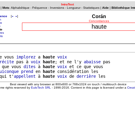
IntraText
|
Mots
:
Alphabétique
-
Fréquence
-
Inversions
-
Longueur
-
Statistiques
|
Aide
|
Bibliothèque Int
Corán
uence
[
«
»
]
n
Concordances
ve
haute
e
te
res
is
e vous 
implorez
 a 
haute
voix
récite
 pas à 
voix
haute
; et ne l'y 
abaisse
 pas

 que vous 
dites
 à 
haute
voix
 et ce que vous

uiconque
prend
 en 
haute
 considération les

qui t'
appellent
 à 
haute
voix
 de 
derrière
Best viewed with any browser at 800x600 or 768x1024 on touch / multitouch device
ome rights reserved by
EuloTech SRL
- 1996-2016. Content in this page is licensed under a
Crea