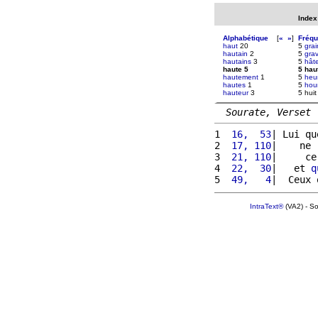
Index
Alphabétique
[
«
»
]
Fréq
haut
20
5
grai
hautain
2
5
gra
hautains
3
5
hât
haute 5
5 hau
hautement
1
5
heu
hautes
1
5
hour
hauteur
3
5 huit
Sourate, Verset
1 
 16,  53
| Lui qu
2 
 17, 110
|    ne 
3 
 21, 110
|     ce
4 
 22,  30
|   et 
q
5 
 49,   4
|  Ceux 
IntraText®
(VA2) - S