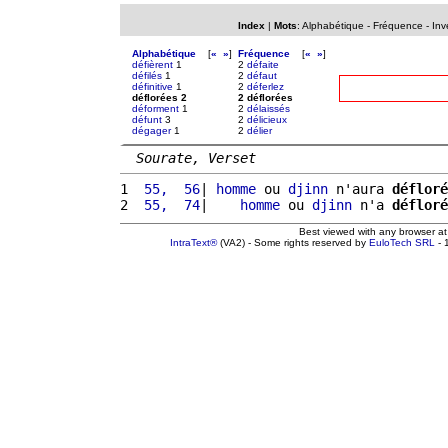
Index
|
Mots
:
Alphabétique
-
Fréquence
-
Inv
Alphabétique
[
«
»
]
Fréquence
[
«
»
]
défièrent
1
2
défaite
défilés
1
2
défaut
définitive
1
2
déferlez
déflorées 2
2 déflorées
déforment
1
2
délaissés
défunt
3
2
délicieux
dégager
1
2
délier
Sourate, Verset
1 
 55,  56
| 
homme
 ou 
djinn
 n'aura 
défloré
2 
 55,  74
|    
homme
 ou 
djinn
 n'a 
défloré
Best viewed with any browser a
IntraText®
(VA2) - Some rights reserved by
EuloTech SRL
- 