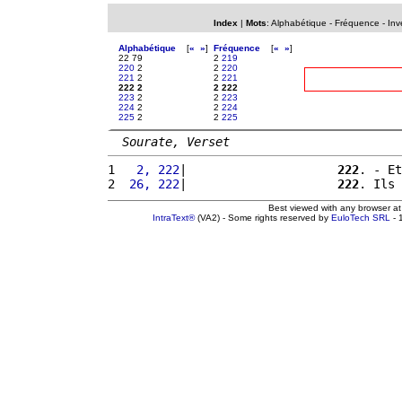
Index
|
Mots
:
Alphabétique
-
Fréquence
-
Inv
Alphabétique
[
«
»
]
Fréquence
[
«
»
]
22 79
2
219
220
2
2
220
221
2
2
221
222 2
2 222
223
2
2
223
224
2
2
224
225
2
2
225
Sourate, Verset
1 
  2, 222
|                     
222
. - Et
2 
 26, 222
|                     
222
. Ils 
Best viewed with any browser a
IntraText®
(VA2) - Some rights reserved by
EuloTech SRL
- 