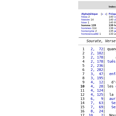
Index
Alphabétique
[
«
»
]
Fréq
hissa
2
140
c
histoire
14
140
c
hiver
1
140 ê
homme 139
139 
hommes
114
138
n
homonyme
2
135
j
homosexualité
1
133 a
Sourate, Verse
  1 
  2,  72
| quan
  2 
  2, 102
|     
  3 
  2, 178
|     
  4 
  2, 178
| 
tués
  5 
  2, 236
|     
  6 
  2, 282
|     
  7 
  3,  47
|  
enf
  8 
  3, 195
|     
  9 
  4,  12
|   d'
 10
  4,  28
| les 
 11 
  4, 124
|     
 12 
  4, 125
|  la 
 13 
  6,   9
|  
aur
 14 
  7,  63
|   
Se
 15 
  7,  69
|   
Se
 16 
  8,  24
|     
 17 
 10,   2
|  Nou