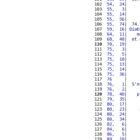
102 
 54,  24
|     
103 
 55,   3
|     
104 
 55,  14
|     
105 
 55,  56
|     
106 
 55,  74
|  74.
107 
 59,  16
| 
Diab
108 
 64,  11
|    
m
109 
 68,  48
|  et 
110
 70,  19
|     
111 
 75,   3
|     
112 
 75,   5
|     
113 
 75,  10
|     
114 
 75,  13
|     
115 
 75,  14
|     
116 
 75,  36
|     
117 
 76     
|     
118 
 76,   1
|  S'
e
119 
 76,   2
|     
120
 78,  40
|    
p
121 
 79,  35
|     
122 
 80,  17
|     
123 
 80,  23
|     
124 
 80,  24
|     
125 
 80,  34
|     
126 
 82,   6
|     
127 
 84,   6
|     
128 
 86,   5
|     
129 
 89,  10
|     