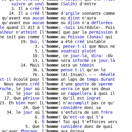
     
suivre
 un 
seul
homme
 (
Salih
) d'entre

     3. Il a 
créé
 l'
homme
    14. Il a 
créé
 l'
homme
 d'
argile
 sonnante comme

 qu'avant eux 
aucun
homme
 ou 
djinn
 n'aura

 qu'avant eux 
aucun
homme
 ou 
djinn
 n'a 
déflorées
le
 quand il dit à l'
homme
: ‹
Sois
 incrédule›. Puis

alheur
 n'
atteint
 [l'
homme
] que par la 
permission
 d

ne soit pas comme l'
homme
 au 
Poisson
 (
Jonas
         19. 
Oui
, l'
homme
 a été 
créé
 instable

               3. L'
homme
, 
pense-t-il
 que Nous ne

               5. L'
homme
voudrait
plutòt
              10. l'
homme
, ce 
jour-là
, 
dira
: ‹Où

              13. L'
homme
 sera 
informé
 ce 
jour-là
         14. Mais l'
homme
 sera un 
témoin
              36. L'
homme
pense-t-il
 qu'on le

              76. L'
homme
 (Al-Insan)~ ~ ~ ~
Révélé
st-il
 écoulé pour l'
homme
 un laps de 
temps
durant
  Nous avons 
créé
 l'
homme
 d'une 
goutte
 de 
sperme
roche
, le 
jour
 où l'
homme
verra
 ce que ses deux

   35. le 
jour
 où l'
homme
 se 
rappellera
 à quoi il

  17. Que 
périsse
 l'
homme
! Qu'il est 
ingrat
23. Eh 
bien
 non! [L'
homme
] n'
accomplit
 pas ce qu'

          24. Que l'
homme
considère
 donc sa

   34. le 
jour
 où l'
homme
 s'enfuira de son 
frère
               6. 
Ô
homme
! Qu'
est-ce
 qui t'a

               6. 
Ô
homme
! Toi qui t'efforces vers

           5. Que l'
homme
considère
 donc de quoi

 qu'avec 
Pharaon
, l'
homme