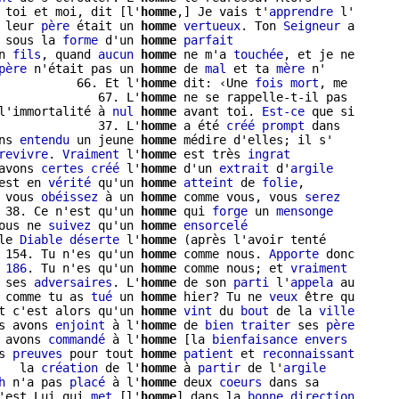
 toi et moi, dit [l'
homme
,] Je vais t'
apprendre
 l'

 leur 
père
 était un 
homme
vertueux
. Ton 
Seigneur
 a

 sous la 
forme
 d'un 
homme
parfait
n 
fils
, quand 
aucun
homme
 ne m'a 
touchée
père
 n'était pas un 
homme
 de 
mal
 et ta 
mère
 n'

           66. Et l'
homme
 dit: ‹Une 
fois
mort
, me

              67. L'
homme
 ne se rappelle-t-il pas

l'immortalité à 
nul
homme
 avant toi. 
Est-ce
 que si

              37. L'
homme
 a été 
créé
prompt
 dans

ns 
entendu
 un jeune 
homme
 médire d'elles; il s'

revivre
. 
Vraiment
 l'
homme
 est très 
ingrat
avons 
certes
créé
 l'
homme
 d'un 
extrait
 d'
argile
est en 
vérité
 qu'un 
homme
atteint
 de 
folie
,

 vous 
obéissez
 à un 
homme
 comme vous, vous 
serez
 38. Ce n'est qu'un 
homme
 qui 
forge
 un 
mensonge
ous ne 
suivez
 qu'un 
homme
ensorcelé
le 
Diable
déserte
 l'
homme
 (après l'avoir tenté

 154. Tu n'es qu'un 
homme
 comme nous. 
Apporte
 donc

 
186
. Tu n'es qu'un 
homme
 comme nous; et 
vraiment
 ses 
adversaires
. L'
homme
 de son 
parti
 l'
appela
 au

 comme tu as 
tué
 un 
homme
 hier? Tu ne 
veux
 être qu

t c'est alors qu'un 
homme
vint
 du 
bout
 de la 
ville
s avons 
enjoint
 à l'
homme
 de 
bien
traiter
 ses 
père
 avons 
commandé
 à l'
homme
 [la 
bienfaisance
envers
s 
preuves
 pour tout 
homme
patient
 et 
reconnaissant
   la 
création
 de l'
homme
 à 
partir
 de l'
argile
h
 n'a pas 
placé
 à l'
homme
 deux 
coeurs
 dans sa

'est Lui qui 
met
 [l'
homme
] dans la 
bonne
direction