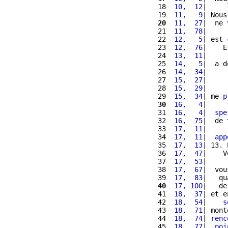
 18 
 10,  12
|     
 19 
 11,   9
| Nous
 20
 11,  27
|  ne 
 21 
 11,  78
|     
 22 
 12,   5
| est 
 23 
 12,  76
|    E
 24 
 13,  11
|     
 25 
 14,   5
|  a d
 26 
 14,  34
|     
 27 
 15,  27
|     
 28 
 15,  29
|     
 29 
 15,  34
| me 
p
 30
 16,   4
|     
 31 
 16,   4
|  
spe
 32 
 16,  75
|  de 
 33 
 17,  11
|     
 34 
 17,  11
|  
app
 35 
 17,  13
| 13. 
 36 
 17,  47
|    V
 37 
 17,  53
|     
 38 
 17,  67
|  vou
 39 
 17,  83
|   qu
 40
 17, 100
|   de
 41 
 18,  37
| et e
 42 
 18,  54
|    
s
 43 
 18,  71
| mont
 44 
 18,  74
| 
renc
 45 
 18,  77
|  
poi