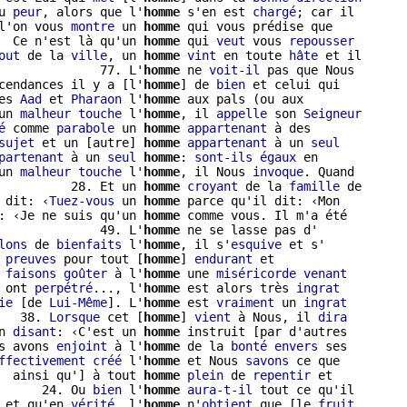
u 
peur
, alors que l'
homme
 s'en est 
chargé
; car il

l'on vous 
montre
 un 
homme
 qui vous prédise que

  Ce n'est là qu'un 
homme
 qui 
veut
 vous 
repousser
out
 de la 
ville
, un 
homme
vint
 en toute 
hâte
 et il

              77. L'
homme
 ne 
voit-il
 pas que Nous

cendances il y a [l'
homme
] de 
bien
es 
Aad
 et 
Pharaon
 l'
homme
 aux pals (ou aux

un 
malheur
touche
 l'
homme
, il 
appelle
 son 
Seigneur
é
 comme 
parabole
 un 
homme
appartenant
 à des

sujet
 et un [autre] 
homme
appartenant
 à un 
seul
partenant
 à un 
seul
homme
: 
sont-ils
égaux
 en

un 
malheur
touche
 l'
homme
, il Nous 
invoque
. Quand

          28. Et un 
homme
croyant
 de la 
famille
 de

 dit: ‹
Tuez-vous
 un 
homme
 parce qu'il dit: ‹Mon

: ‹Je ne suis qu'un 
homme
 comme vous. Il m'a été

              49. L'
homme
lons
 de 
bienfaits
 l'
homme
, il s'
esquive
 et s'

 
preuves
 pour tout [
homme
] 
endurant
 et

 
faisons
goûter
 à l'
homme
 une 
miséricorde
venant
 ont 
perpétré
..., l'
homme
 est alors très 
ingrat
ie
 [de 
Lui-Même
]. L'
homme
 est 
vraiment
 un 
ingrat
   38. 
Lorsque
 cet [
homme
] 
vient
 à Nous, il 
dira
n 
disant
: ‹C'est un 
homme
 instruit [par d'autres

s avons 
enjoint
 à l'
homme
 de la 
bonté
envers
 ses

ffectivement
créé
 l'
homme
 et Nous 
savons
 ce que

  ainsi qu'] à tout 
homme
plein
 de 
repentir
      24. Ou 
bien
 l'
homme
aura-t-il
 tout ce qu'il

 et qu'en 
vérité
, l'
homme
 n'
obtient
 que [le 
fruit