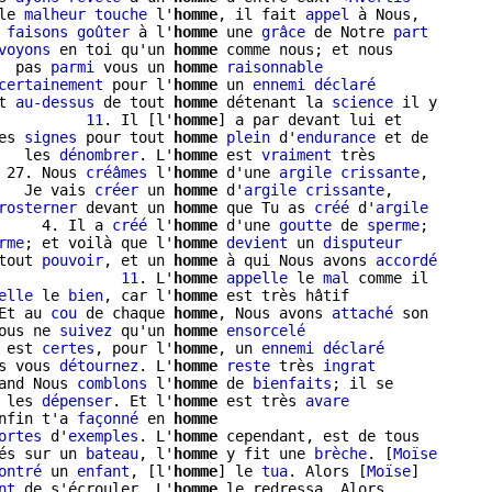
le 
malheur
touche
 l'
homme
, il fait 
appel
 à Nous,

 
faisons
goûter
 à l'
homme
 une 
grâce
 de Notre 
part
voyons
 en toi qu'un 
homme
 comme nous; et nous

  pas 
parmi
 vous un 
homme
raisonnable
certainement
 pour l'
homme
 un 
ennemi
déclaré
t 
au-dessus
 de tout 
homme
 détenant la 
science
 il y

          
11
. Il [l'
homme
] a par devant lui et

es 
signes
 pour tout 
homme
plein
 d'
endurance
 et de

   les 
dénombrer
. L'
homme
 est 
vraiment
 très

 27. Nous 
créâmes
 l'
homme
 d'une 
argile
crissante
,

   Je vais 
créer
 un 
homme
 d'
argile
crissante
,

rosterner
 devant un 
homme
 que Tu as 
créé
 d'
argile
     4. Il a 
créé
 l'
homme
 d'une 
goutte
 de 
sperme
;

rme
; et voilà que l'
homme
devient
 un 
disputeur
tout 
pouvoir
, et un 
homme
 à qui Nous avons 
accordé
              
11
. L'
homme
appelle
 le 
mal
 comme il

elle
 le 
bien
, car l'
homme
 est très hâtif

Et au 
cou
 de chaque 
homme
, Nous avons 
attaché
 son

ous ne 
suivez
 qu'un 
homme
ensorcelé
 est 
certes
, pour l'
homme
, un 
ennemi
déclaré
s vous 
détournez
. L'
homme
reste
 très 
ingrat
and Nous 
comblons
 l'
homme
 de 
bienfaits
 les 
dépenser
. Et l'
homme
 est très 
avare
nfin t'a 
façonné
 en 
homme
ortes
 d'
exemples
. L'
homme
 cependant, est de tous

és sur un 
bateau
, l'
homme
 y fit une 
brèche
. [
Moïse
ontré
 un 
enfant
, [l'
homme
] le 
tua
. Alors [
Moïse
]

nt
 de s'écrouler. L'
homme
 le redressa. Alors
