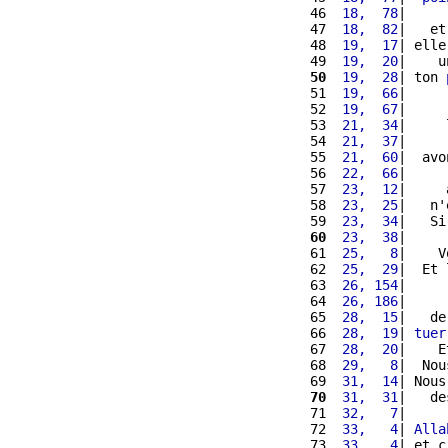
 46 
 18,  78
|     
 47 
 18,  82
|   et
 48 
 19,  17
| elle
 49 
 19,  20
|    u
 50
 19,  28
| ton 
 51 
 19,  66
|     
 52 
 19,  67
|     
 53 
 21,  34
|     
 54 
 21,  37
|     
 55 
 21,  60
|  avo
 56 
 22,  66
|     
 57 
 23,  12
|     
 58 
 23,  25
|   n'
 59 
 23,  34
|   Si
 60
 23,  38
|     
 61 
 25,   8
|    V
 62 
 25,  29
|  Et 
 63 
 26, 154
|     
 64 
 26, 186
|     
 65 
 28,  15
|   de
 66 
 28,  19
| 
tuer
 67 
 28,  20
|    E
 68 
 29,   8
|  Nou
 69 
 31,  14
| Nous
 70
 31,  31
|   de
 71 
 32,   7
|     
 72 
 33,   4
| 
Alla
 73 
 33,   4
| et c