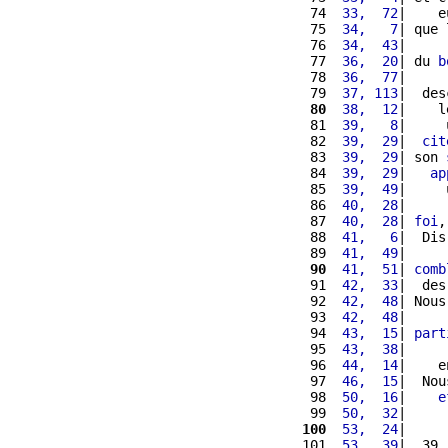
 74 
 33,  72
|    e
 75 
 34,   7
| que 
 76 
 34,  43
|     
 77 
 36,  20
| du 
b
 78 
 36,  77
|     
 79 
 37, 113
|  des
 80
 38,  12
|    l
 81 
 39,   8
|     
 82 
 39,  29
|  
cit
 83 
 39,  29
| son 
 84 
 39,  29
|   
ap
 85 
 39,  49
|     
 86 
 40,  28
|     
 87 
 40,  28
| 
foi
,
 88 
 41,   6
|  Dis
 89 
 41,  49
|     
 90
 41,  51
| 
comb
 91 
 42,  33
|  des
 92 
 42,  48
| Nous
 93 
 42,  48
|     
 94 
 43,  15
| 
part
 95 
 43,  38
|     
 96 
 44,  14
|    e
 97 
 46,  15
|  Nou
 98 
 50,  16
|    
e
 99 
 50,  32
|     
100
 53,  24
|     
101 
 53,  39
|  39.