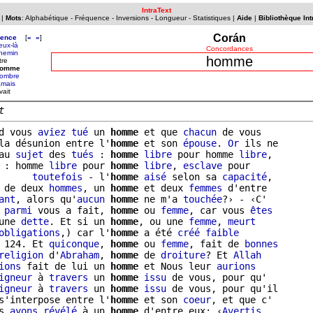
IntraText
|
Mots
:
Alphabétique
-
Fréquence
-
Inversions
-
Longueur
-
Statistiques
|
Aide
|
Bibliothèque Int
Corán
uence
[
«
»
]
eux-là
Concordances
hemin
homme
tre
homme
ombre
amais
vait
t
d vous 
aviez
tué
 un 
homme
 et que 
chacun
 de vous

la désunion entre l'
homme
 et son 
épouse
. 
Or
 ils ne

au 
sujet
 des 
tués
 : 
homme
libre
 pour homme 
libre
,

 : homme 
libre
 pour 
homme
libre
, 
esclave
 pour

      
toutefois
 - l'
homme
aisé
 selon sa 
capacité
,

 de deux 
hommes
, un 
homme
 et deux 
femmes
 d'entre

ant
, alors qu'
aucun
homme
 ne m'a 
touchée
?› - ‹C'

 
parmi
 vous a fait, 
homme
 ou 
femme
, car vous 
êtes
une 
dette
. Et si un 
homme
, ou une 
femme
, 
meurt
obligations
,) car l'
homme
 a été 
créé
faible
 124. Et 
quiconque
, 
homme
 ou 
femme
, fait de 
bonnes
religion
 d'
Abraham
, 
homme
 de 
droiture
? Et 
Allah
ions
 fait de lui un 
homme
 et Nous leur 
aurions
igneur
 à 
travers
 un 
homme
issu
 de vous, pour qu'

igneur
 à 
travers
 un 
homme
issu
 de vous, pour qu'il

s'interpose entre l'
homme
 et son 
coeur
, et que c'

s 
ayons
révélé
 à un 
homme
 d'entre eux: ‹
Avertis