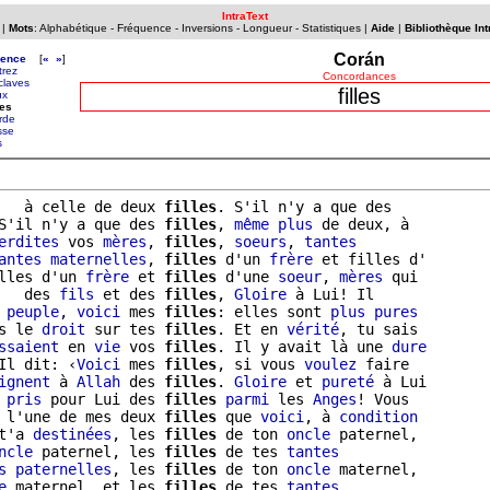
IntraText
|
Mots
:
Alphabétique
-
Fréquence
-
Inversions
-
Longueur
-
Statistiques
|
Aide
|
Bibliothèque Int
Corán
uence
[
«
»
]
trez
Concordances
claves
filles
ux
les
rde
sse
s
   à celle de deux 
filles
. S'il n'y a que des

S'il n'y a que des 
filles
, 
même
plus
 de deux, à

erdites
 vos 
mères
, 
filles
, 
soeurs
, 
tantes
antes
maternelles
, 
filles
 d'un 
frère
 et filles d'

lles d'un 
frère
 et 
filles
 d'une 
soeur
, 
mères
 qui

   des 
fils
 et des 
filles
, 
Gloire
 à Lui! Il

 
peuple
, 
voici
 mes 
filles
: elles sont 
plus
pures
s le 
droit
 sur tes 
filles
. Et en 
vérité
, tu sais

ssaient
 en 
vie
 vos 
filles
. Il y avait là une 
dure
Il dit: ‹
Voici
 mes 
filles
, si vous 
voulez
 faire

ignent
 à 
Allah
 des 
filles
. 
Gloire
 et 
pureté
 à Lui

 
pris
 pour Lui des 
filles
parmi
 les 
Anges
! Vous

 l'une de mes deux 
filles
 que 
voici
, à 
condition
t'a 
destinées
, les 
filles
 de ton 
oncle
 paternel,

ncle
 paternel, les 
filles
 de tes 
tantes
s
paternelles
, les 
filles
 de ton 
oncle
 maternel,

e
 maternel, et les 
filles
 de tes 
tantes