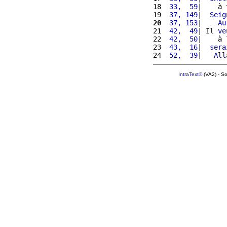
18 
 33,  59
|    à 
19 
 37, 149
|  
Seig
20
 37, 153
|    
Au
21 
 42,  49
| Il 
ve
22 
 42,  50
|    à 
23 
 43,  16
|  
sera
24 
 52,  39
|   
All
IntraText®
(VA2) - S