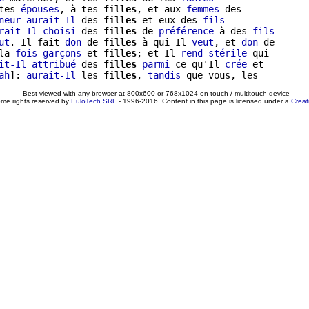
tes 
épouses
, à tes 
filles
, et aux 
femmes
 des

neur
aurait-Il
 des 
filles
 et eux des 
fils
rait-Il
choisi
 des 
filles
 de 
préférence
 à des 
fils
ut
. Il fait 
don
 de 
filles
 à qui Il 
veut
, et 
don
 de

la 
fois
garçons
 et 
filles
; et Il 
rend
stérile
 qui

it-Il
attribué
 des 
filles
parmi
 ce qu'Il 
crée
 et

ah
]: 
aurait-Il
 les 
filles
, 
tandis
Best viewed with any browser at 800x600 or 768x1024 on touch / multitouch device
ome rights reserved by
EuloTech SRL
- 1996-2016. Content in this page is licensed under a
Crea