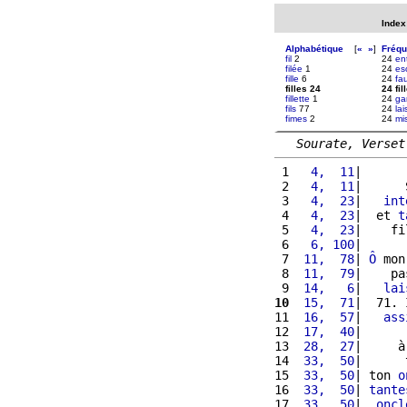
Index
Alphabétique
[
«
»
]
Fréq
fil
2
24
en
filée
1
24
es
fille
6
24
fa
filles 24
24 fil
fillette
1
24
ga
fils
77
24
lai
fimes
2
24
mi
Sourate, Verset
 1 
  4,  11
|      
 2 
  4,  11
|      
 3 
  4,  23
|   
int
 4 
  4,  23
|  et 
t
 5 
  4,  23
|    fi
 6 
  6, 100
|      
 7 
 11,  78
| 
Ô
 mon
 8 
 11,  79
|    pa
 9 
 14,   6
|   
lai
10
 15,  71
|  71. 
11 
 16,  57
|   
ass
12 
 17,  40
|      
13 
 28,  27
|     à
14 
 33,  50
|      
15 
 33,  50
| ton 
o
16 
 33,  50
| 
tante
17 
 33,  50
|  
oncl