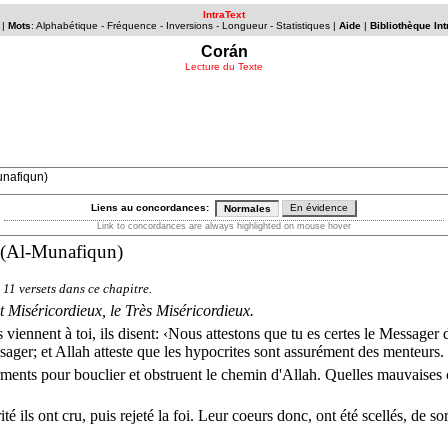
IntraText
|
Mots
:
Alphabétique
-
Fréquence
-
Inversions
-
Longueur
-
Statistiques
|
Aide
|
Bibliothèque Int
Corán
Lecture du Texte
unafiqun)
Liens au concordances:
En évidence
Normales
Link to concordances are always highlighted on mouse hover
(
Al-Munafiqun
)
a
11
versets
dans ce
chapitre
.
ut
Miséricordieux
, le Très
Miséricordieux
.
s
viennent
à toi, ils
disent
: ‹Nous
attestons
que tu es
certes
le
Messager
d
sager
; et
Allah
atteste
que les
hypocrites
sont
assurément
des
menteurs
.
rments
pour
bouclier
et
obstruent
le
chemin
d'
Allah
.
Quelles
mauvaises
ité
ils ont
cru
, puis
rejeté
la
foi
. Leur
coeurs
donc, ont été
scellés
, de
sor