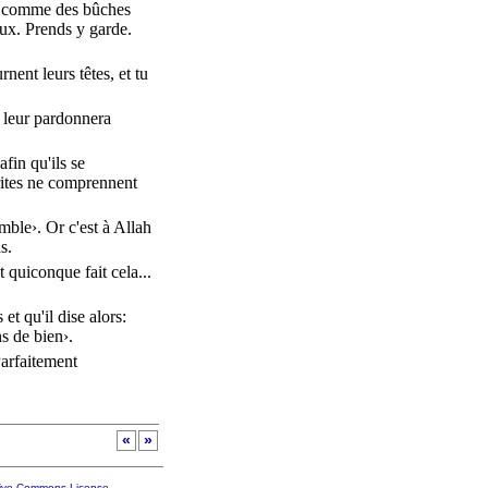
nt comme des
bûches
eux.
Prends
y
garde
.
urnent
leurs
têtes
, et tu
 leur
pardonnera
 afin qu'ils se
ites
ne
comprennent
mble
›.
Or
c'est à
Allah
s.
Et
quiconque
fait cela...
 et qu'il
dise
alors:
ns
de
bien
›.
arfaitement
«
»
tive Commons License