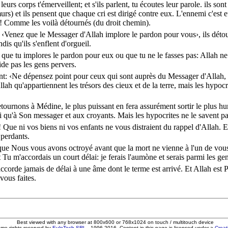
 leurs
corps
t'
émerveillent
; et s'ils
parlent
, tu
écoutes
leur
parole
. ils so
urs
) et ils
pensent
que chaque
cri
est
dirigé
contre
eux. L'
ennemi
c'est 
! Comme les voilà
détournés
(du
droit
chemin
).
 ‹
Venez
que le
Messager
d'
Allah
implore
le
pardon
pour vous›, ils
déto
ndis
qu'ils s'
enflent
d'
orgueil
.
, que tu
implores
le
pardon
pour eux ou que tu ne le
fasses
pas:
Allah
ne
ide
pas les
gens
pervers
.
nt
: ‹Ne
dépensez
point
pour ceux qui sont
auprès
du
Messager
d'
Allah
,
llah
qu'
appartiennent
les
trésors
des
cieux
et de la
terre
, mais les
hypocr
etournons
à
Médine
, le
plus
puissant
en
fera
assurément
sortir
le
plus
hu
i qu'à Son
messager
et aux
croyants
. Mais les
hypocrites
ne le
savent
pa
! Que ni vos
biens
ni vos
enfants
ne vous
distraient
du
rappel
d'
Allah
. 
s
perdants
.
que Nous vous avons
octroyé
avant que la
mort
ne
vienne
à l'un de vous
t
Tu m'
accordais
un
court
délai
: je
ferais
l'
aumòne
et
serais
parmi
les
ge
accorde
jamais
de
délai
à une
âme
dont le
terme
est
arrivé
. Et
Allah
est
P
vous faites.
Best viewed with any browser at 800x600 or 768x1024 on touch / multitouch device
ome rights reserved by
EuloTech SRL
- 1996-2016. Content in this page is licensed under a
Crea