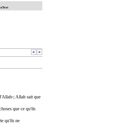
raText
«
»
'
Allah
›;
Allah
sait
que
choses
que ce qu'ils
te
qu'ils ne