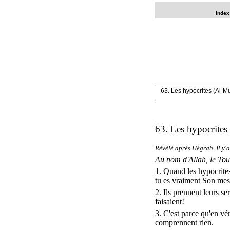
Index
63. Les hypocrites (Al-M
63. Les
hypocrites
Révélé
après
Hégrah
. Il y'
Au
nom
d'
Allah
, le To
1. Quand les
hypocrite
tu es
vraiment
Son
mes
2. Ils
prennent
leurs
se
faisaient
!
3. C'est parce qu'en
vér
comprennent
rien.