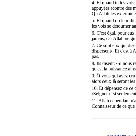
4. Et quand tu les
vois
,
appuyées
(
contre
des
m
Qu'
Allah
les
extermine
5. Et quand on leur dit:
les
vois
se
détourner
ta
6. C'est
égal
, pour eux
jamais
, car
Allah
ne
gu
7. Ce sont eux qui
dise
dispersent
›. Et c'est à
A
pas.
8. Ils
disent
: ‹Si nous
r
qu'est la
puissance
ains
9.
Ô
vous qui avez
cru
alors
ceux-là
seront le
10. Et
dépensez
de ce 
‹
Seigneur
! si
seulemen
11
.
Allah
cependant n'
Connaisseur
de ce que 
IntraText®
(VA2) - S