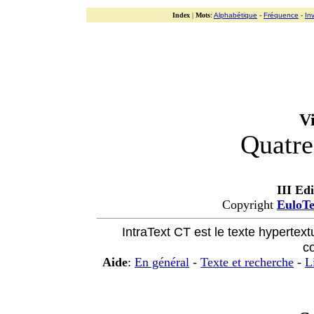
Index
|
Mots
:
Alphabétique
-
Fréquence
-
In
V
Quatre
III Ed
Copyright
EuloT
IntraText CT est le texte hypertext
c
Aide
:
En général
-
Texte et recherche
-
L