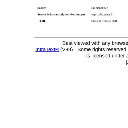
Source
Pas disponible
Source de la transcription électronique
https://abu.cnam.fr/
ETML
IntraText editorial staff
Best viewed with any browse
IntraText®
(V89) - Some rights reserved
is licensed under