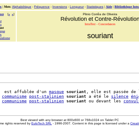
x
|
Mots
:
Alphabétique
-
Fréquence
-
Inversions
-
Longueur
-
Statistiques
|
Aide
|
Bibliothèque Intr
nce
[
«
»
]
Plinio Corrêa de Oliveira
Révolution et Contre-Révolutio
e
IntraText - Concordances
is
ant
ique
souriant
es
uralisme
  est affublée d'un 
masque
souriant
, elle est passée de 
 
communisme
post-stalinien
souriant
 a été le 
silence
éni
 
communisme
post-stalinien
souriant
 ou devant les 
convul
Best viewed with any browser at 800x600 or 768x1024 on Tablet PC
me rights reserved by
EuloTech SRL
- 1996-2007. Content in this page is licensed under a
Creat