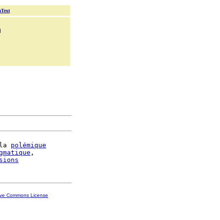
aText
n
la 
polémique
gmatique
,

sions
ive Commons License