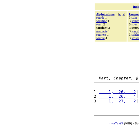
Inde
Alphabétique
[
«
»
]
Fréque
sourde
1
3
soin
sourdine
1
3
somm
souri
2
3
soum
souriant 3
3 souri
souriante
1
3
spécif
sourient
1
3
sphèr
sourire
4
3
struct
Part, Chapter, §
1 
    1,  26,   2
|
2 
    1,  26,   4
|
3 
    1,  27,   2
|
IntraText®
(V89) - So