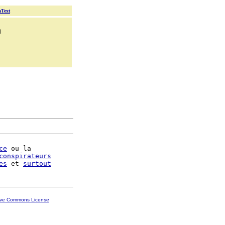
aText
n
ce
 ou la

conspirateurs
es
 et 
surtout
ive Commons License