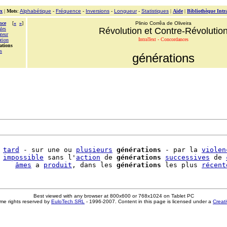
x
|
Mots
:
Alphabétique
-
Fréquence
-
Inversions
-
Longueur
-
Statistiques
|
Aide
|
Bibliothèque Intr
nce
[
«
»
]
Plinio Corrêa de Oliveira
les
Révolution et Contre-Révolutio
teur
IntraText - Concordances
ation
ations
s
générations
 
tard
 - sur une ou 
plusieurs
générations
 - par la 
violen
 
impossible
 sans l'
action
 de 
générations
successives
 de 
    
âmes
 a 
produit
, dans les 
générations
 les plus 
récent
Best viewed with any browser at 800x600 or 768x1024 on Tablet PC
me rights reserved by
EuloTech SRL
- 1996-2007. Content in this page is licensed under a
Creat