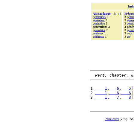
Inde
Alphabétique
[
«
»
]
Fréque
généralisés
1
3
généra
générateur
3
3
généra
génération
3
3
génér
générations 3
3 génér
génératrice
2
3
germe
généraux
1
3
goût
généreuse
1
3
gré
Part, Chapter, §
1 
    1,   6,   5
|
2 
    1,   6,   6
|
3 
    1,   7,   3
|
IntraText®
(V89) - So