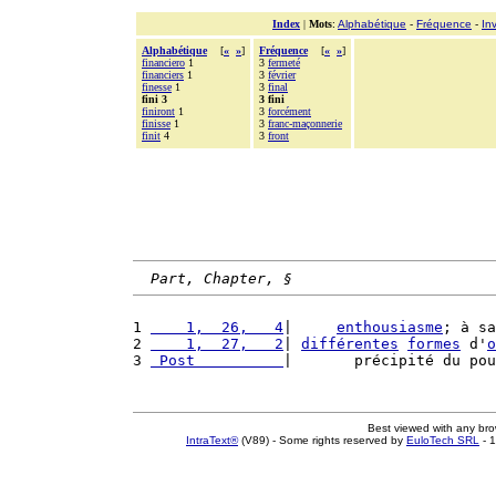
Index
|
Mots
:
Alphabétique
-
Fréquence
-
In
Alphabétique
[
«
»
]
Fréquence
[
«
»
]
financiero
1
3
fermeté
financiers
1
3
février
finesse
1
3
final
fini 3
3 fini
finiront
1
3
forcément
finisse
1
3
franc-maçonnerie
finit
4
3
front
Part, Chapter, §
1 
    1,  26,   4
|     
enthousiasme
; à sa
2 
    1,  27,   2
| 
différentes
formes
 d'
o
3 
 Post          
|       précipité du pou
Best viewed with any br
IntraText®
(V89) - Some rights reserved by
EuloTech SRL
- 1