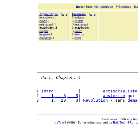
Index
|
Mots
:
Alphabétique
-
Fréquence
-
In
Alphabétique
[
«
»
]
Fréquence
[
«
»
]
exacerbèrent
1
3
évêques
exacte
2
3
ex-urss
exactement
3
3
exactement
exagération 3
3 exagération
exagéré
1
3
exerce
exagérée
2
3
exercice
exaltation
2
3
exige
Part, Chapter, §
1 
Intro          
|         
antisocialiste
2 
    1,   6,   5
|         
austérité
 qui 
3 
    1,  20,   3
| 
Révolution
 - sans 
déma
Best viewed with any br
IntraText®
(V89) - Some rights reserved by
EuloTech SRL
- 1