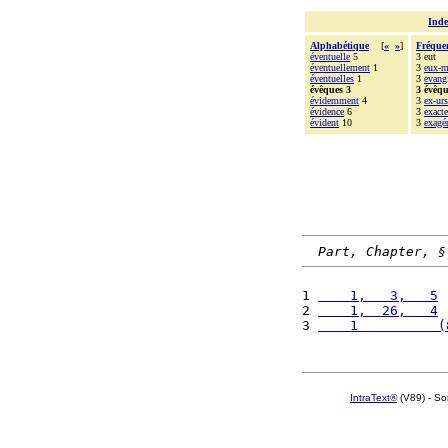
Inde
Alphabétique
[
«
»
]
Fréque
éventuelle
5
3 eut
éventuellement
1
3
eux-
éventuelles
1
3
evang
évêques 3
3 évêqu
évidemment
4
3
ex-urs
évidence
6
3
exact
évident
10
3
exagé
Part, Chapter, §
1 
    1,   3,   5
 
2 
    1,  26,   4
 
3 
    1          (
IntraText®
(V89) - So