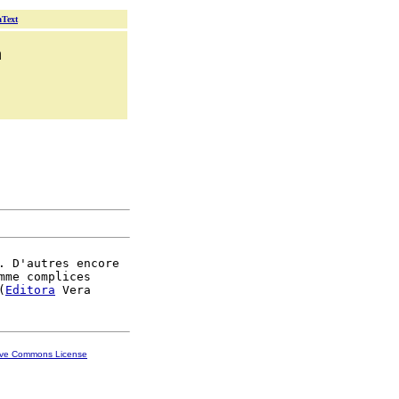
aText
n
. D'autres encore

mme complices

(
Editora
ive Commons License