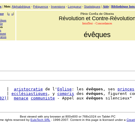
x
|
Mots
:
Alphabétique
-
Fréquence
-
Inversions
-
Longueur
-
Statistiques
|
Aide
|
Bibliothèque Intr
nce
[
«
»
]
Plinio Corrêa de Oliveira
Révolution et Contre-Révolutio
mêmes
IntraText - Concordances
ile
es
s
évêques
ement
ration
   |  
aristocratie
 de l'
Eglise
: les 
évêques
, ses 
princes
   | 
ecclésiastiques
, y 
compris
 des 
évêques
, figurent co
82)
|  
menace
communiste
 - Appel aux 
évêques
 silencieux" 
Best viewed with any browser at 800x600 or 768x1024 on Tablet PC
me rights reserved by
EuloTech SRL
- 1996-2007. Content in this page is licensed under a
Creat