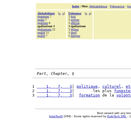
Index
|
Mots
:
Alphabétique
-
Fréquence
-
In
Alphabétique
[
«
»
]
Fréquence
[
«
»
]
également
7
3
écrit
égales
1
3
ecriture
égalitaire
8
3
effectue
egalitarisme 3
3 egalitarisme
égalitarisme
12
3
églises
egalité
11
3
élevé
égalité
7
3
énergies
Part, Chapter, §
1 
    1,   7,   3
| 
politique
, 
culturel
, 
et
2 
    1,   7,   3
|        les plus 
funeste
3 
    1,   7,   3
|  
formation
 de la 
volont
Best viewed with any br
IntraText®
(V89) - Some rights reserved by
EuloTech SRL
- 1