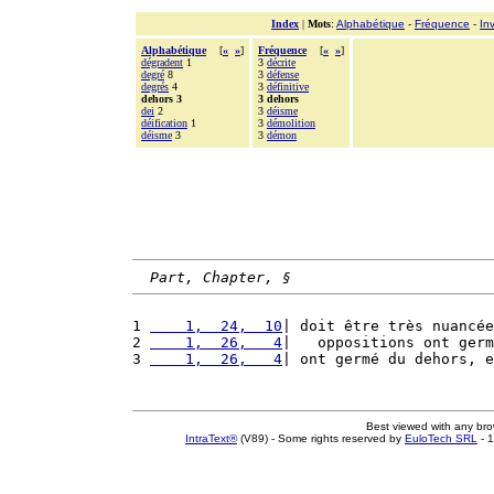
Index
|
Mots
:
Alphabétique
-
Fréquence
-
In
Alphabétique
[
«
»
]
Fréquence
[
«
»
]
dégradent
1
3
décrite
degré
8
3
défense
degrés
4
3
définitive
dehors 3
3 dehors
dei
2
3
déisme
déification
1
3
démolition
déisme
3
3
démon
Part, Chapter, §
1 
    1,  24,  10
| doit être très nuancée
2 
    1,  26,   4
|   oppositions ont germ
3 
    1,  26,   4
| ont germé du dehors, e
Best viewed with any br
IntraText®
(V89) - Some rights reserved by
EuloTech SRL
- 1