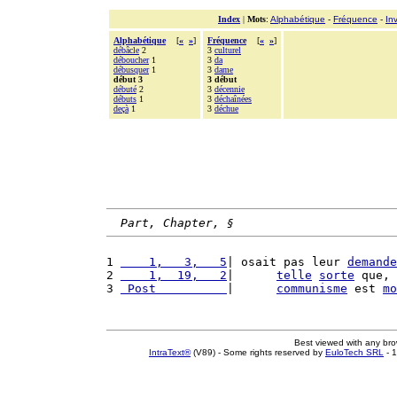
Index
|
Mots
:
Alphabétique
-
Fréquence
-
In
Alphabétique
[
«
»
]
Fréquence
[
«
»
]
débâcle
2
3
culturel
déboucher
1
3
da
débusquer
1
3
dame
début 3
3 début
débuté
2
3
décennie
débuts
1
3
déchaînées
deçà
1
3
déchue
Part, Chapter, §
1 
    1,   3,   5
| osait pas leur 
demande
2 
    1,  19,   2
|      
telle
sorte
 que, 
3 
 Post          
|      
communisme
 est 
mo
Best viewed with any br
IntraText®
(V89) - Some rights reserved by
EuloTech SRL
- 1